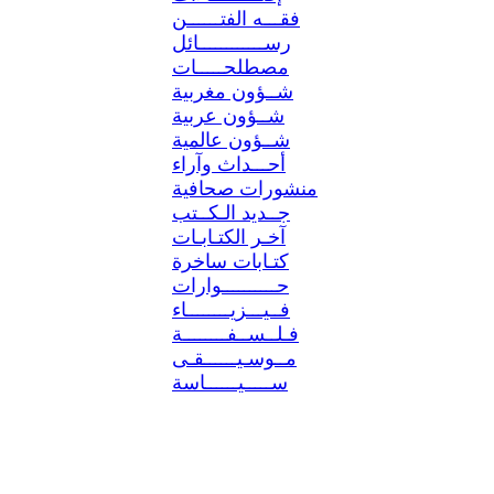
فقـــه الفتــــــن
رســــــــــــائل
مصطلحـــــات
شــؤون مغربية
شــؤون عربية
شــؤون عالمية
أحـــداث وآراء
منشورات صحافية
جــديد الـكــتب
آخـر الكتـابـات
كتـابات ساخرة
حــــــــــوارات
فــيـــزيــــــــاء
فـلــســفــــــــة
مــوسـيــــــقـى
ســـــيــــــاسة