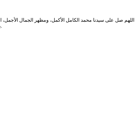
اللهم صل على سيدنا محمد الكامل الأكمل، ومظهر الجمال الأجمل، الم
بالتطهير الرباني، وصحابته المشرفين بالشهود العياني؛ وسلم من أثر شهود نفوسنا صلاتنا عليه تسليما. والحمد لله المنعم المفضل حمدا عميما.