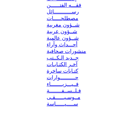
فقـــه الفتــــــن
رســــــــــــائل
مصطلحـــــات
شــؤون مغربية
شــؤون عربية
شــؤون عالمية
أحـــداث وآراء
منشورات صحافية
جــديد الـكــتب
آخـر الكتـابـات
كتـابات ساخرة
حــــــــــوارات
فــيـــزيــــــــاء
فـلــســفــــــــة
مــوسـيــــــقـى
ســـــيــــــاسة