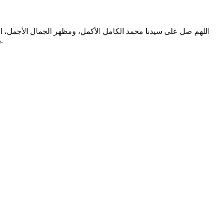
اللهم صل على سيدنا محمد الكامل الأكمل، ومظهر الجمال الأجمل، الم
بالتطهير الرباني، وصحابته المشرفين بالشهود العياني؛ وسلم من أثر شهود نفوسنا صلاتنا عليه تسليما. والحمد لله المنعم المفضل حمدا عميما.