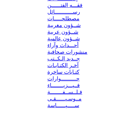
فقـــه الفتــــــن
رســــــــــــائل
مصطلحـــــات
شــؤون مغربية
شــؤون عربية
شــؤون عالمية
أحـــداث وآراء
منشورات صحافية
جــديد الـكــتب
آخـر الكتـابـات
كتـابات ساخرة
حــــــــــوارات
فــيـــزيــــــــاء
فـلــســفــــــــة
مــوسـيــــــقـى
ســـــيــــــاسة