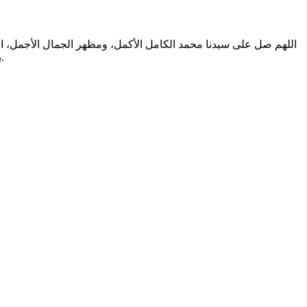
اللهم صل على سيدنا محمد الكامل الأكمل، ومظهر الجمال الأجمل، الم
بالتطهير الرباني، وصحابته المشرفين بالشهود العياني؛ وسلم من أثر شهود نفوسنا صلاتنا عليه تسليما. والحمد لله المنعم المفضل حمدا عميما.