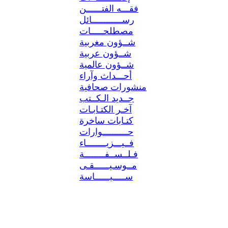
فقـــه الفتــــــن
رســــــــــــائل
مصطلحـــــات
شــؤون مغربية
شــؤون عربية
شــؤون عالمية
أحـــداث وآراء
منشورات صحافية
جــديد الـكــتب
آخـر الكتـابـات
كتـابات ساخرة
حــــــــــوارات
فــيـــزيــــــــاء
فـلــســفــــــــة
مــوسـيــــــقـى
ســـــيــــــاسة