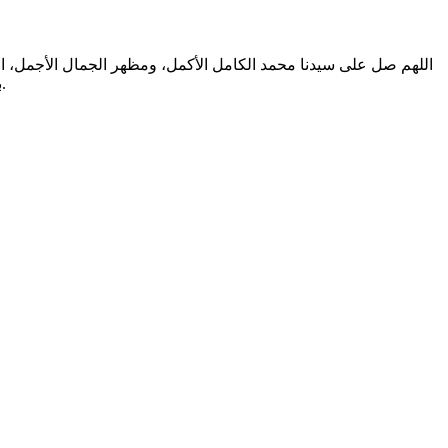
اللهم صل على سيدنا محمد الكامل الأكمل، ومظهر الجمال الأجمل، الم
بالتطهير الرباني، وصحابته المشرفين بالشهود العياني؛ وسلم من أثر شهود نفوسنا صلاتنا عليه تسليما. والحمد لله المنعم المفضل حمدا عميما.