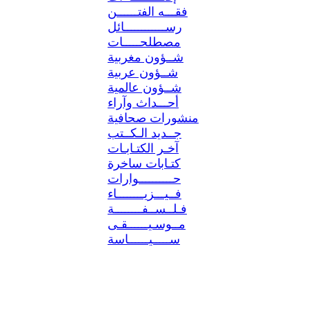
فقـــه الفتــــــن
رســــــــــــائل
مصطلحـــــات
شــؤون مغربية
شــؤون عربية
شــؤون عالمية
أحـــداث وآراء
منشورات صحافية
جــديد الـكــتب
آخـر الكتـابـات
كتـابات ساخرة
حــــــــــوارات
فــيـــزيــــــــاء
فـلــســفــــــــة
مــوسـيــــــقـى
ســـــيــــــاسة