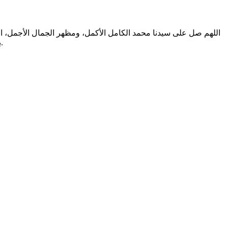
اللهم صل على سيدنا محمد الكامل الأكمل، ومظهر الجمال الأجمل، الم
بالتطهير الرباني، وصحابته المشرفين بالشهود العياني؛ وسلم من أثر شهود نفوسنا صلاتنا عليه تسليما. والحمد لله المنعم المفضل حمدا عميما.