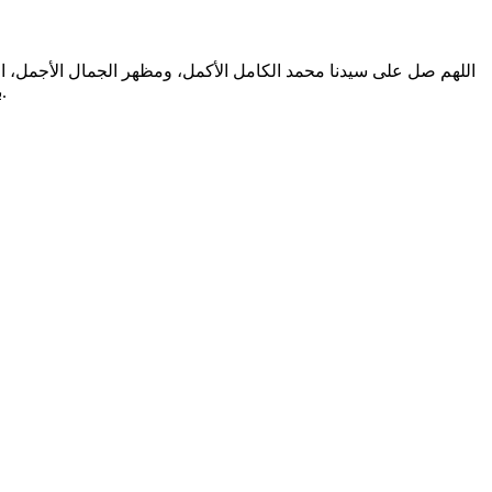
اللهم صل على سيدنا محمد الكامل الأكمل، ومظهر الجمال الأجمل، الم
بالتطهير الرباني، وصحابته المشرفين بالشهود العياني؛ وسلم من أثر شهود نفوسنا صلاتنا عليه تسليما. والحمد لله المنعم المفضل حمدا عميما.