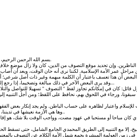
بسم الله الرحمن الرحيم، وصلى الله على سيدنا محمد وعلى آله وصحبه وكل عبد من الصالحين.
لناظرين. وإن تحديد موقع التصوف من الدين، كان ولا زال موضع خل
وقد يرى البعض الآخر في ذلك مبالغة وتضخيما، إذا رجع إلى مدلول الكلمة وإلى تجليات التصوف المنصبغة بصبغة كل زمن زمن...
سبقونا، ورجاء في اللحوق بهم، نحافظ على اللفظ؛ ومن أجل التنبيه إلى
وها هي الأزمة نعيشها في تديننا، لا يتمكن أحد من إنكارها.. وها هي تداعيات الأزمة تكتنفنا من كل جانب..
ي كان مباحا أو مستحبا في عهود مضت، وواجب الوقت بلا شك، هو إقامة