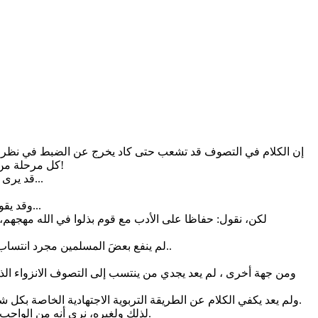
إن الكلام في التصوف قد تشعب حتى كاد يخرج عن الضبط في نظر ا
كل مرحلة من مراحل عمر الأمة الإسلامية. لكننا نرى أنه حان الوقت، وبعد أن أصاب الأمة ما أصاب، أن نقول: إن التصوف إسلام. ونعني أنه تحقيق للإسلام!
قد يرى البعض أن هذا تعسف باعتبار أن الكلمة مبهمة وغير ذات أصل شرعي؛ أو هي دخيلة إن اعتبرنا نسبتها إلى الأديان الكـتابية والوثنية على السواء...
وقد يقول قائل: كان في إمكانكم تجاوز لفظ " التصوف " تسهيلا للتواصل والتلاقي، إن كان المراد مجرد عرض للإسلام أو إعادة تناول لمختلف جوانبه...
لكن، نقول: حفاظا على الأدب مع قوم بذلوا في الله مهجهم، 
لم ينفع بعضَ المسلمين مجرد انتساب للإسلام واعتبار لظاهره على حساب الباطن. ولم يجد إنكار بعض الفقهاء له وقد كذبتهم الأيام. وهاهي الأمة تكاد تنسلخ عن الدين في عمومها..
ومن جهة أخرى ، لم يعد يجدي من ينتسب إلى التصوف الانزواء الذ
ولم يعد يكفي الكلام عن الطريقة التربوية الاجتهادية الخاصة بكل شيخ، إلا مع التنبيه إلى الطريق المحمدي الجامع الشامل، حتى تسقط الحواجز الوهمية التي صارت حجبا في زماننا، تمنع من إدراك صحيح للدين.
لذلك ولغيره، نرى أنه من الواجب في زمن العولمة المبشرة بجمع شمل الأمة الكلام عن التصوف بالمعنى المرادف لتحقيق الإسلام، بشموليته واستيعابه كل مذاهب المسلمين.