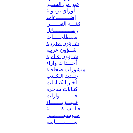
عبر من الســير
أوراق تربـوية
إضـــــــــاءات
فقـــه الفتــــــن
رســــــــــــائل
مصطلحـــــات
شــؤون مغربية
شــؤون عربية
شــؤون عالمية
أحـــداث وآراء
منشورات صحافية
جــديد الـكــتب
آخـر الكتـابـات
كتـابات ساخرة
حــــــــــوارات
فــيـــزيــــــــاء
فـلــســفــــــــة
مــوسـيــــــقـى
ســـــيــــــاسة