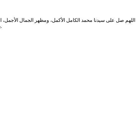
اللهم صل على سيدنا محمد الكامل الأكمل، ومظهر الجمال الأجمل، الم
بالتطهير الرباني، وصحابته المشرفين بالشهود العياني؛ وسلم من أثر شهود نفوسنا صلاتنا عليه تسليما. والحمد لله المنعم المفضل حمدا عميما.