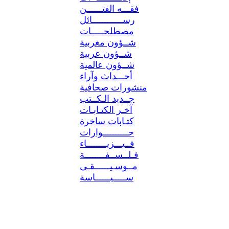
فقـــه الفتــــــن
رســــــــــــائل
مصطلحـــــات
شــؤون مغربية
شــؤون عربية
شــؤون عالمية
أحـــداث وآراء
منشورات صحافية
جــديد الـكــتب
آخـر الكتـابـات
كتـابات ساخرة
حــــــــــوارات
فــيـــزيــــــــاء
فـلــســفــــــــة
مــوسـيــــــقـى
ســـــيــــــاسة