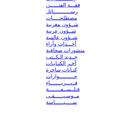
فقـــه الفتــــــن
رســــــــــــائل
مصطلحـــــات
شــؤون مغربية
شــؤون عربية
شــؤون عالمية
أحـــداث وآراء
منشورات صحافية
جــديد الـكــتب
آخـر الكتـابـات
كتـابات ساخرة
حــــــــــوارات
فــيـــزيــــــــاء
فـلــســفــــــــة
مــوسـيــــــقـى
ســـــيــــــاسة