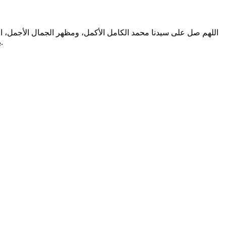
اللهم صل على سيدنا محمد الكامل الأكمل، ومظهر الجمال الأجمل، الم
بالتطهير الرباني، وصحابته المشرفين بالشهود العياني؛ وسلم من أثر شهود نفوسنا صلاتنا عليه تسليما. والحمد لله المنعم المفضل حمدا عميما.