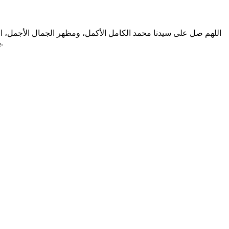
اللهم صل على سيدنا محمد الكامل الأكمل، ومظهر الجمال الأجمل، الم
بالتطهير الرباني، وصحابته المشرفين بالشهود العياني؛ وسلم من أثر شهود نفوسنا صلاتنا عليه تسليما. والحمد لله المنعم المفضل حمدا عميما.