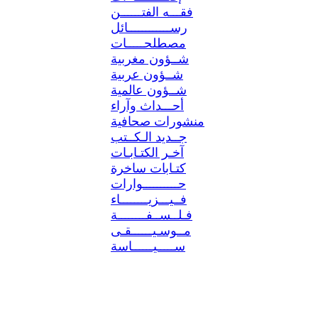
فقـــه الفتــــــن
رســــــــــــائل
مصطلحـــــات
شــؤون مغربية
شــؤون عربية
شــؤون عالمية
أحـــداث وآراء
منشورات صحافية
جــديد الـكــتب
آخـر الكتـابـات
كتـابات ساخرة
حــــــــــوارات
فــيـــزيــــــــاء
فـلــســفــــــــة
مــوسـيــــــقـى
ســـــيــــــاسة