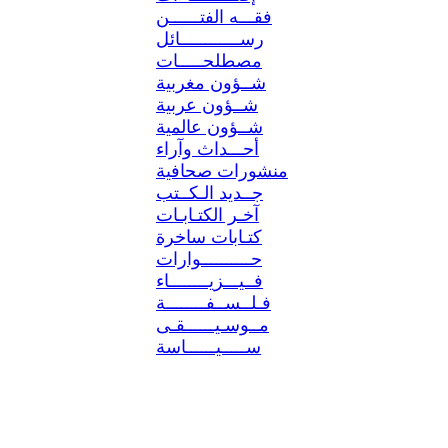
فقـــه الفتــــــن
رســــــــــــائل
مصطلحـــــات
شــؤون مغربية
شــؤون عربية
شــؤون عالمية
أحـــداث وآراء
منشورات صحافية
جــديد الـكــتب
آخـر الكتـابـات
كتـابات ساخرة
حــــــــــوارات
فــيـــزيــــــــاء
فـلــســفــــــــة
مــوسـيــــــقـى
ســـــيــــــاسة