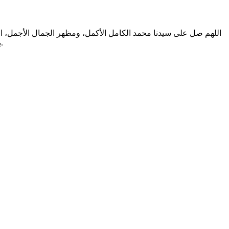
اللهم صل على سيدنا محمد الكامل الأكمل، ومظهر الجمال الأجمل، الم
بالتطهير الرباني، وصحابته المشرفين بالشهود العياني؛ وسلم من أثر شهود نفوسنا صلاتنا عليه تسليما. والحمد لله المنعم المفضل حمدا عميما.