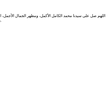
اللهم صل على سيدنا محمد الكامل الأكمل، ومظهر الجمال الأجمل، الم
بالتطهير الرباني، وصحابته المشرفين بالشهود العياني؛ وسلم من أثر شهود نفوسنا صلاتنا عليه تسليما. والحمد لله المنعم المفضل حمدا عميما.