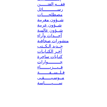
فقـــه الفتــــــن
رســــــــــــائل
مصطلحـــــات
شــؤون مغربية
شــؤون عربية
شــؤون عالمية
أحـــداث وآراء
منشورات صحافية
جــديد الـكــتب
آخـر الكتـابـات
كتـابات ساخرة
حــــــــــوارات
فــيـــزيــــــــاء
فـلــســفــــــــة
مــوسـيــــــقـى
ســـــيــــــاسة