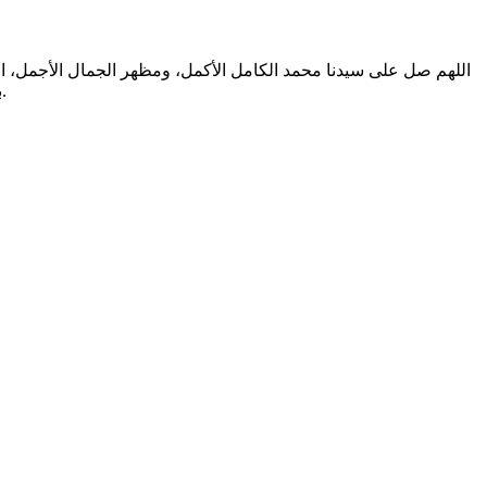
اللهم صل على سيدنا محمد الكامل الأكمل، ومظهر الجمال الأجمل، الم
بالتطهير الرباني، وصحابته المشرفين بالشهود العياني؛ وسلم من أثر شهود نفوسنا صلاتنا عليه تسليما. والحمد لله المنعم المفضل حمدا عميما.