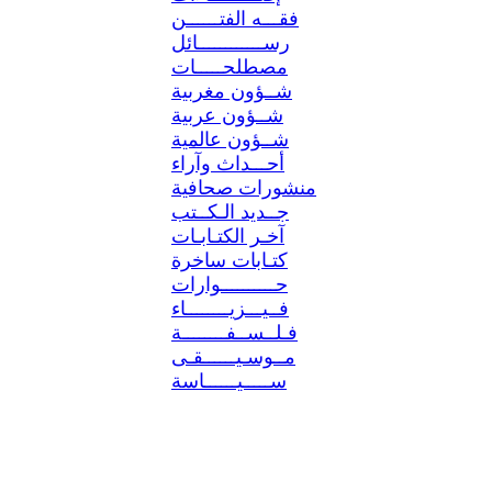
فقـــه الفتــــــن
رســــــــــــائل
مصطلحـــــات
شــؤون مغربية
شــؤون عربية
شــؤون عالمية
أحـــداث وآراء
منشورات صحافية
جــديد الـكــتب
آخـر الكتـابـات
كتـابات ساخرة
حــــــــــوارات
فــيـــزيــــــــاء
فـلــســفــــــــة
مــوسـيــــــقـى
ســـــيــــــاسة