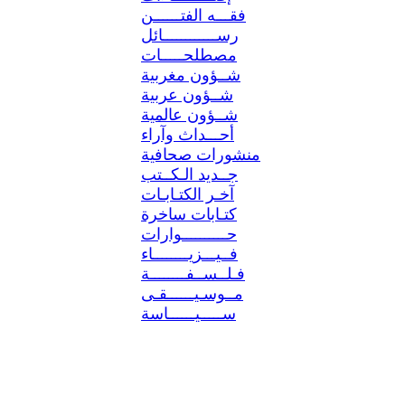
فقـــه الفتــــــن
رســــــــــــائل
مصطلحـــــات
شــؤون مغربية
شــؤون عربية
شــؤون عالمية
أحـــداث وآراء
منشورات صحافية
جــديد الـكــتب
آخـر الكتـابـات
كتـابات ساخرة
حــــــــــوارات
فــيـــزيــــــــاء
فـلــســفــــــــة
مــوسـيــــــقـى
ســـــيــــــاسة