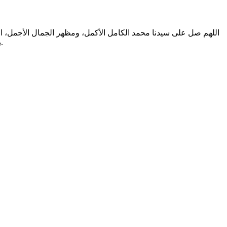
اللهم صل على سيدنا محمد الكامل الأكمل، ومظهر الجمال الأجمل، الم
بالتطهير الرباني، وصحابته المشرفين بالشهود العياني؛ وسلم من أثر شهود نفوسنا صلاتنا عليه تسليما. والحمد لله المنعم المفضل حمدا عميما.