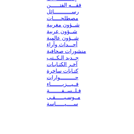
فقـــه الفتــــــن
رســــــــــــائل
مصطلحـــــات
شــؤون مغربية
شــؤون عربية
شــؤون عالمية
أحـــداث وآراء
منشورات صحافية
جــديد الـكــتب
آخـر الكتـابـات
كتـابات ساخرة
حــــــــــوارات
فــيـــزيــــــــاء
فـلــســفــــــــة
مــوسـيــــــقـى
ســـــيــــــاسة