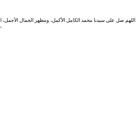
اللهم صل على سيدنا محمد الكامل الأكمل، ومظهر الجمال الأجمل، الم
بالتطهير الرباني، وصحابته المشرفين بالشهود العياني؛ وسلم من أثر شهود نفوسنا صلاتنا عليه تسليما. والحمد لله المنعم المفضل حمدا عميما.