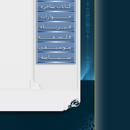
كتـابات ساخرة
حــــــــــوارات
فــيـــزيــــــــاء
فـلــســفــــــــة
مــوسـيــــــقـى
ســـــيــــــاسة