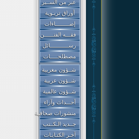
عبر من الســير
أوراق تربـوية
إضـــــــــاءات
فقـــه الفتــــــن
رســــــــــــائل
مصطلحـــــات
شــؤون مغربية
شــؤون عربية
شــؤون عالمية
أحـــداث وآراء
منشورات صحافية
جــديد الـكــتب
آخـر الكتـابـات