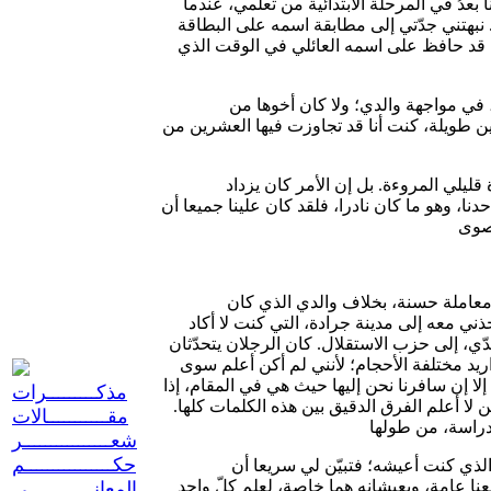
دُ في المرحلة الابتدائية من تعلُّمي، عندما
نبهتني جدّتي إلى مطابقة اسمه على البطاقة
وكان قد حافظ على اسمه العائلي في الوقت الذي
 في مواجهة والدي؛ ولا كان أخوها من
نين طويلة، كنت أنا قد تجاوزت فيها العشرين من
 قليلي المروءة. بل إن الأمر كان يزداد
نا، وهو ما كان نادرا، فلقد كان علينا جميعا أن
ي معاملة حسنة، بخلاف والدي الذي كان
ني معه إلى مدينة جرادة، التي كنت لا أكاد
دّي، إلى حزب الاستقلال. كان الرجلان يتحدّثان
ريد مختلفة الأحجام؛ لأنني لم أكن أعلم سوى
 إلا إن سافرنا نحن إليها حيث هي في المقام، إذا
مذكـــــــــرات
 لا أعلم الفرق الدقيق بين هذه الكلمات كلها.
مقـــــــــــالات
شعــــــــــــــــر
حكــــــــــــــــم
لذي كنت أعيشه؛ فتبيّن لي سريعا أن
نا عامة، ويعيشانه هما خاصة، لعلم كلّ واحد
المعانــــــــــــي