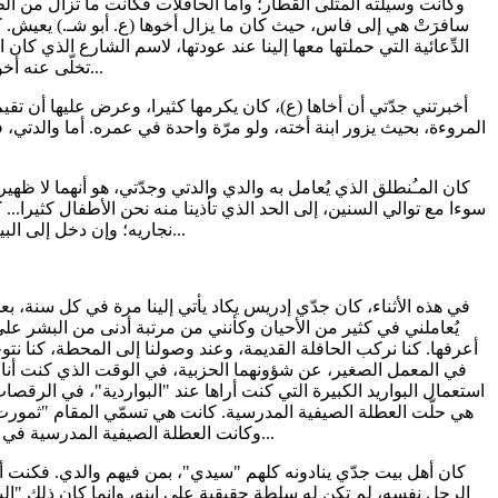
وكانت وسيلته المثلى القطار؛ وأما الحافلات فكانت ما تزال من الطرا
سافرَتْ هي إلى فاس، حيث كان ما يزال أخوها (ع. أبو شـ.) يعيش. 
الدِّعائية التي حملتها معها إلينا عند عودتها، لاسم الشارع الذي كا
تخلّى عنه أخوه، فإنه انتقل إلى طنجة، حيث استقر مع أبنائه، يدير أملاكه هناك...
أخبرتني جدّتي أن أخاها (ع)، كان يكرمها كثيرا، وعرض عليها أن ت
المروءة، بحيث يزور ابنة أخته، ولو مرّة واحدة في عمره. أما والدتي،
كان المـُنطلق الذي يُعامل به والدي والدتي وجدّتي، هو أنهما لا ظهي
سوءا مع توالي السنين، إلى الحد الذي تأذينا منه نحن الأطفال كثيرا...
نجاريه؛ وإن دخل إلى البيت عابسا، وهو الغالب، كنّا لا نتكلم إلا همسا، ولا نتحرّك إلا للضرورة القصوى...
في هذه الأثناء، كان جدّي إدريس يكاد يأتي إلينا مرة في كل سنة، 
يُعاملني في كثير من الأحيان وكأنني من مرتبة أدنى من البشر على
أعرفها. كنا نركب الحافلة القديمة، وعند وصولنا إلى المحطة، كنا نتو
في المعمل الصغير، عن شؤونهما الحزبية، في الوقت الذي كنت أنا لا
استعمال البواريد الكبيرة التي كنت أراها عند "البواردية"، في الرقصات
هي حلّت العطلة الصيفية المدرسية. كانت هي تسمّي المقام "ثمورت" أو
وكانت العطلة الصيفية المدرسية في ذلك الوقت، تدوم ثلاثة أشهر بالتمام والكمال؛ حتى كنا نكاد ننسى جوّ الدراسة، من طولها...
كان أهل بيت جدّي ينادونه كلهم "سيدي"، بمن فيهم والدي. فكنت أ
الرجل نفسه، لم تكن له سلطة حقيقية على ابنه، وإنما كان ذلك "ال