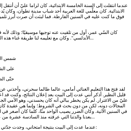
عندما انتقلت إلى السنة الخامسة الابتدائية، كان لزاما عليّ أن أنتقل إ
الابتدائية. كان معلّمي للغة العربية أحد شباب مدينة تطوان، وكان يُ
فوق ما كنت عليه في السنين الفارطة. فما لبثت أن صرت أبرز تلميذ
كان السّي عمر، أول من تلقيت عنه توجيها موسيقيّا؛ وذلك لأنه
الأندلسي". وكان مع تعليمه لنا طريقة غناء هذه القصيدة، يعمل على شرح كلماتها، التي لم يكن دائما من السهل على عقولنا الصغيرة، أن تُدرك معانيها...
شمس الع
على ال
حتّى ا
لقد فتح هذا التعليم الغنائي أمامي، عالما طالما سحرني، وأخذني عن 
قليل النظير. أذكر أنني عدت إلى البيت بعد إعلان النتائج، وكنت قد 
عليّ من الاغترار. لم يكن يخطر ببالي أنه كان يحسدني، وهو الأمي ا
المجالات دونه، لكن من دون بحث في الشروط؛ وإنما هي عقيدة كان ي
في السنين الآتية. وكان الضرر يصيب الواحد منّا، كلما كان أصغر في ال
بعدنا والدتنا التي عرفته منذ السادسة عشرة من عمرها. وأما جدّتي فقد كانت أقلنا تضررا، لكونها من جيل الوالد، ولم تعاشره حتى جاوزت سنّ الثلاثين...
عندما عدت إلى البيت بنتيجة امتحاني، وجدت جدّتي متأهبة لسؤالي، وعلامات الصرامة تعلو وجهها الذي كان يبدو محمرّا عند دخول الصيف. سألتني: