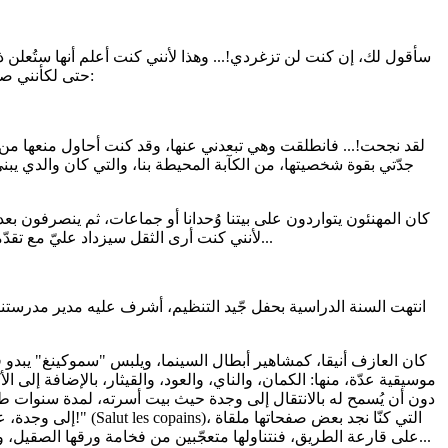
حتى لكأنني صرت أرى حسناتي سيئات... أجابتني، وعلامات نفاد صبرها واضحة:
جدّتي بقوة شخصيتها، من الكآبة المحيطة بنا، والتي كان والدي يبني
كان المهنئون يتواردون على بيتنا وُحدانا أو جماعات، ثم ينصرفون بعد
لأنني كنت أرى الثقل سيزداد عليّ مع تقدّمي في الدراسة، وكانت نظرات الناس قد ازدادت وطأتها، وكأنني كنت أستشعر القادم المرير...
انتهت السنة الدراسية بحفل جّيد التنظيم، أشرف عليه مدير مدرستن
كان العازف أنيقا، كمشاهير أبطال السينما، ويلبس "سموكينغ" يبدو ف
موسيقية عدّة، منها: الكمان، والناي، والعود، والقيثار، بالإضافة إلى
دون أن يُسمح له بالانتقال إلى وجدة حيث بيت أسرته، لمدة سنوات طو
إلى وجدة، على متن
على قارعة الطريق، فنتناولها متعجّبين من فخامة ورقها الصقيل، ومن مقاربة صورها للشخصيات مع سياراتهم أو دراجاتهم الكبيرة للواقع؛ حيث لم يكن جهاز التلفاز قد نفذ إلى بلدتنا بعد...