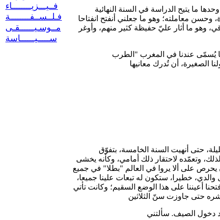
فــيـــزيــــــــاء
وحدها ما يتيح الدراسة في السنة النهائية
فـلــســفــــــــة
ة، وحسن معاملته؛ وهو ما جعلني أنفتح انفتاحا
مــوسـيــــــقـى
، وهو ما أثار عليّ حفيظة كثير منهم، وأوغر
ســـــيــــــاسة
ا يُسمّى عندنا في المغرب "الطرب
يلة، حتى أنهيت السنة الخامسة، بتفوّق
لذلك، وتعمّده لاحتقار ذلك أمامي، وكأنه يخشى
 يحرص على ألا يروا في العالم "بطلا" في جميع
والدي، خطيرا، ستكون له تبعات علينا جميعا،
فتحنا أعيننا على هذا الوضع السقيم؛ وكانت تأتي