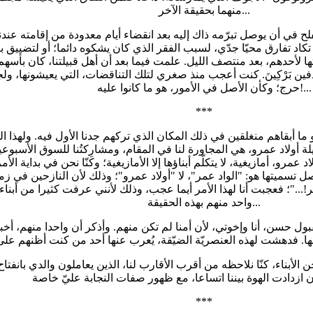
منهما بحقيقة الآخر...
لح في أن يوصل تبرّمه ذاك إليه بعد انقضاء أيام معدودة من إقامته عند
 تكاد تفارق محيّا جدّي، لسبب الفقر الذي كان يشكوه دائما؛ أو لتضييق
ا لأحدهم، بعد منتصف الليل. علمت فيما بعد أن أهل قبيلتنا، كان بأسهم
ن بَرْكِينَ. كنت أعجب منذ صغري لتلك التناقضات، التي يعيشونها، ولج
حرج؛ وكأن الأصل في الأمور، هو ما كانوا عليه!...
***
ما أبقاهم منغلقين في ذلك المكان الذي تركهم جدنا الأول فيه. ولهذا الس
 أولاد عمرو، هي المجاورة لنا في المقام، ومشارِكتُنا للسوق الأسبوعية
 عمرو، أمازيغية، لا يتكلّم أبناؤها إلا الأمازيغية؛ وكنّا نحن في بداية ال
ل تسميتها هو: "الواد عمر"، لا "أولاد عمرو"؛ وذلك لأن النازحين في ز
..."؛ فعجبت أنا لهذا الأمر أيما عجب، وذلك لأنني عرفت كثيرا من أبناء
واحد منهم بهذه الحقيقة...
ننا بقبول حسن، أنا وإخوتي، لأن أمنا لم تكن منهم. وأذكر أن واحدا منهم
نحن الأبناء، كنّا نلاحظه من أقرب الأقارب لنا، الذين يعاملون والدي بان
***