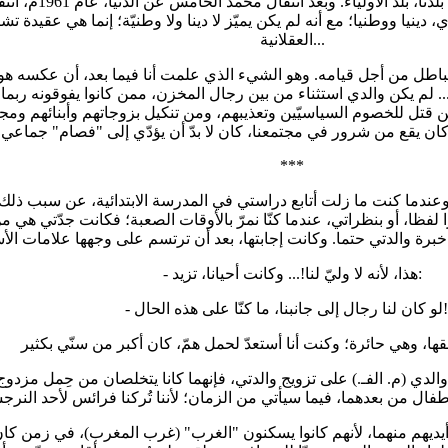
ذلك الجيل، وتدخل في 
 دينيا ووطنيا؛ مع أنه لم يكن يميّز لا دينا ولا وطنيّة؛ إنما هي عقيدة
العقلانية...
الباطل من أجل قيامه. وهو الشيء الذي علمت أنا فيما بعد، أن عكسه هو
. لم يكن والدي استثناء من بين رجال المخزن، ممن كانوا يفوقونه ربما،
من قتل للخصوم السياسيّين وتعذيبهم، ومن تنكيل بزوجاتهم وأبنائهم وم
***
 وعندما كنت ما زلت أتابع دراستي في المدرسة الابتدائية، عن سبب ذلك 
ظا، أو بنظراتي، عندما كنّا نمرّ بالأوقات الصعبة؛ فكانت جدّتي هي من 
- هذا، لأنه لا وليّ لنا!... وكانت أحيانا، تزيد:
على هذه الحال!...
الدي (م. الفـ.) على تزويج والدتي، فإنهما كانا يتخلصان من حِمل مزدوج:
 أيديهم منهما، لأنهم كانوا يسكنون "الغرب" (غرب المغرب)، في زمن كا