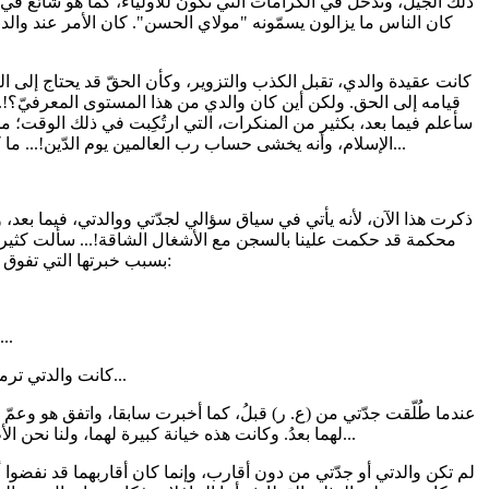
كان الناس ما يزالون يسمّونه "مولاي الحسن". كان الأمر عند والدي،
كانت عقيدة والدي، تقبل الكذب والتزوير، وكأن الحقّ قد يحتاج إلى 
قيامه إلى الحق. ولكن أين كان والدي من هذا المستوى المعرفيّ؟!..
سأعلم فيما بعد، بكثير من المنكرات، التي ارتُكِبت في ذلك الوقت؛ 
الإسلام، وأنه يخشى حساب رب العالمين يوم الدّين!... ما كان يقع من شرور في مجتمعنا، كان لا بدّ أن يؤدّي إلى "فصام" جماعي، يطبع شخصية جل المغاربة، إلى الآن...
ذكرت هذا الآن، لأنه يأتي في سياق سؤالي لجدّتي ووالدتي، فيما بعد،
محكمة قد حكمت علينا بالسجن مع الأشغال الشاقة!... سألت كثيرا لف
بسبب خبرتها التي تفوق خبرة والدتي حتما. وكانت إجابتها، بعد أن ترتسم على وجهها علامات الأسى:
- لو كان لنا رجال إلى جانبنا، ما كنّا 
كانت والدتي ترمقها، وهي حائرة؛ وكنت أنا أستعدّ لحمل همّ، كان أكبر من سنّي بكثير...
عندما طُلّقت جدّتي من (ع. ر) قبلُ، كما أخبرت سابقا، واتفق هو وعمّ و
لهما بعدُ. وكانت هذه خيانة كبيرة لهما، ولنا نحن الأطفال من بعدهما، فيما سيأتي من الزمان؛ لأننا تُركنا فرائس لأحد النرجسيّين الخبثاء، يفعل بنا ما يشاء...
لم تكن والدتي أو جدّتي من دون أقارب، وإنما كان أقاربهما قد نفضوا