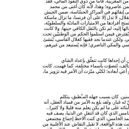
من المغربية. فأما من ذوي النفوذ المالي، فقد
ممن عاصروه؛ وهذا، لأنه كان أغنى من محمد
على إبقائهم في المراكز الحسّاسة، ضمن الجيش
قلال، لا تدل إلا على أن فرنسا، ما تزال ماسكة
ح أفرادها من الامتيازات الماديّة والسلطويّة،
 إليه، لم تكن بالثقل الكافي حينها، ولا كانت
ن يُفترض فيمن استلموا الحكم من الوطنيّين تحت
عي. ولكن عندما نجد فقيها كعلال الفاسي، يُنشئ
وسي والمكي الناصري؛ فإنه يُستبعد من غيرهم،
 أن إحداها كانت تتعلّق بإعداد الشاي
 مخالف، لتصوّت بأسماء مختلفة، كما فهمت. كانت
ي أبعاده؛ لكنّي ميّزت أن الأمر فيه تزوير ما،
نين. كان بسبب جهله المـُطبق، يتكلم
 له غبار. ولقد بلغ به الأمر من فساد العقل، أنه
ائه على ما لم يكن يعلم منه قليلا ولا كثيرا...
امس الذي كان قد انتقل عن الدنيا، يصف فيه
لمحمد الخامس، الذي كنت ألاحظ إجماع مجتمعي
 هذه الواقعة، لا تقبل النقاش عند الأغلبية من