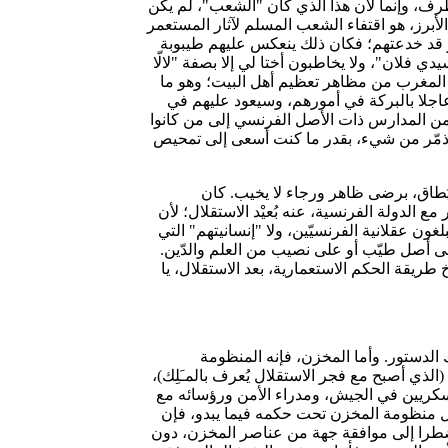
ف، وإنما لأن هذا الذي كان "الشعب"، لم يكن
الأبرز، هو اقتفاء الشعب المسلم لآثار المستعمر
فر قد خدعتهم؛ فكان ذلك ينعكس عليهم طيبوبة
ي فلان"، ولا يخاطبون أختا لي إلا بصفة "لالّا
 في المغرب من مظاهر تعظيم أهل البيت؛ وهو ما
م عاجلا بالبركة في أمورهم، وسيعود عليهم في
) من المدارس ذات الأصل الفرنسي إلى من كانوا
 لا أتذمّر من شيء، بقدر ما كنت أسعى إلى تمحيص
د يُطاق، برضى ظاهر ورجاء لا يخيب. كان
ع الدولة الفرنسية، عنه بُعيْد الاستقلال؛ لأن
غون عقلانية الفرنسيّين، ولا "إنسانيتهم" التي
 على أصل طيّب أو على نصيب من العلم والدّين.
يقة الحكم الاستعمارية، بعد الاستقلال، يا
 الدستور. وأما المخزن، فإنه المنظومة
(الذي أصبح مع فجر الاستقلال يُعرف بالمـَلِك)،
العسكريين في الجيش، ومدراء الأمن ورؤسائه مع
جعل منظومة المخزن تحت حكمه فيما يبدو، فإن
مضطرا إلى موافقة جهة من عناصر المخزن، دون