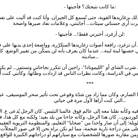
- ما كانت نتيجتك؟ فأجبتها:
- لن أزغرد، أخبرني فقط!... فأجبتها:
 حصنها لبنة لبنة... عندما كان يعرف بأنه لن يتمكّن من تغيير الوضع، كا
ساديته...
 شرب الشاي أو "الليمونادا"، راجين أن تتكرر نجاحاتي وتستمر... لم يك
***
ا الصارم، وكان مما زاد من شدّة وقوعي تحت تأثير سحر الموسيقى، عزف
التي كنت أراها لأول مرة في حياتي...
يه وكأنه نقلنا معه إلى عالم فوق عالمنا البئيس. كان الرجل يُدعى ع. 
 الأكورديون... كان هذا الرجل، وكأنه جاءنا من بلد بعيد؛ ولكنه مع كل 
يلة؛ إلى أن صار واحدا من "ضحايا" التعليم، والمنظومة التربوية العق
 دراجة نارية ضخمة، مما لم نكن نراه نحن إلا في صور المجلاّت التي تأتينا من فرنسا، كمجلة "أهلا أيها