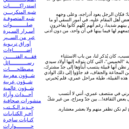
استدراكـــــــات
شبه المنكريـــن
نا؛ فكان الرجل يعود أدراجه، وعلى وجهه
شبه المتصوفـة
 بعض أهل المقام عليه، في أمور السقي أو ما
صلــــــــــوات
 بينهم شديدا، رغم أنهم كلهم كانوا يفاخرون
معهم لها فيما بينها في آن واحد، من دون أدنى
أسـرار السـيرة
عبر من الســير
أوراق تربـوية
إضـــــــــاءات
بب، كان يُذكر لنا، من باب الاستثناء
فقـــه الفتــــــن
 "الخميس"، التي كان يتوجّه إليها أولاد سيدي
رســــــــــــائل
أمر نظن أنها قبيلة ينتسب أبناؤها إلى جدّ مشترك،
مصطلحـــــات
من المجاعة والجفاف، قد جاؤوا إلى ذلك الوادي
شــؤون مغربية
 هذه القبيلة، طيلة مراحل عمري، فلم يُخبرني
شــؤون عربية
شــؤون عالمية
، أخبرني في منتصف عمري، أنني لا أنتسب
أحـــداث وآراء
منشورات صحافية
جــديد الـكــتب
فتاح لم نكن نظفر منهم ولا بعشر معشاره.
آخـر الكتـابـات
كتـابات ساخرة
حــــــــــوارات