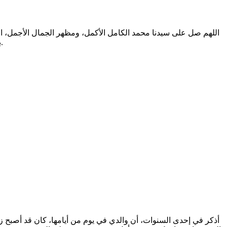
اللهم صل على سيدنا محمد الكامل الأكمل، ومظهر الجمال الأجمل، الم
بالتطهير الرباني، وصحابته المشرفين بالشهود العياني؛ وسلم من أثر شهود نفوسنا صلاتنا عليه تسليما. والحمد لله المنعم المفضل حمدا عميما.
أذكر في إحدى السنوات، أن والدي في يوم من أيامها، كان قد أصبح زائ