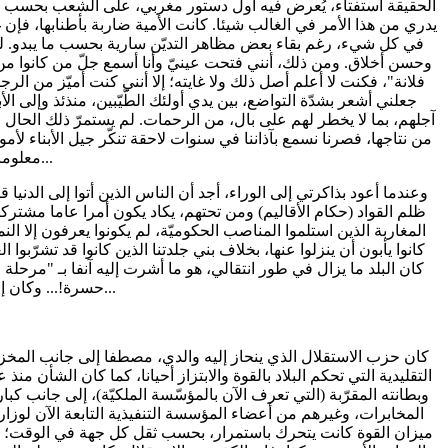
الحقيقة استفتاء، يُعرض فيه أول دستور مغربي، على الشعب بحسب ال
يدري من هذا الأمر في الغالب شيئا. كانت الأمية ضاربة بأطنابها، فإن 
في كل شيء، رغم بقاء بعض مظاهر التديّن سارية بحسب ما يبدو. لم ن
وحسن أخلاق. ومن ذلك، أنني فتحت عينيّ وأنا أسمع جلّ من كانوا من جيل
فلانة"، فكنت لا أعلم أصل ذلك ولا غايته؛ إلا أنني كنت أميّز من ال
جعلني أشعر بشدّة التواضع، بين يدي أولئك الطّيّبين، منذئذ وإلى ا
آجلهم، بما لا يخطر لهم على بال، من الرحمات. لم يستمرّ ذلك الحال
من نتاجها، فصرنا نسمع بآذاننا في سنوات لاحقة تنكّر جيل الأبناء لأمو
معلوماتي، من دون التفات إلى ما سأدفعه من أثمان في المقابل...
وعندما أعود بذاكرتي إلى الوراء، أجد أن الناس الذين أتوا إلى الدنيا
ظلم القواد (حكام الأقاليم) ومن تحتهم، يكاد يكون أمرا عاما مشتركا،
المغاربة الذين استلموا المناصب الحكوميّة، لم يكونوا يعرفون إلا الن
كانوا يأبون أن ينزلوا عنها، بخلاف بني جلدتنا الذين كانوا قد تشرّ
كان البلد ما يزال في طور انتقالي، هو ما أشرت إليه آنفا بـ "مر
حسرة!... وكان إرادة للخروج من الاضطرابات، التي كانت توشك أن تنقلب حربا أهليّة...
كان حزب الاستقلال الذي ينحاز إليه والدي، مصطفا إلى جانب المخزن؛
التقليدية التي تحكم البلاد بالقوة والابتزاز أحيانا، كما كان الشأن 
وبطانته المقرّبة (التي تعرف الآن بالمؤسّسة الملكيّة)، إلى جانب ك
المخابرات، وغيرهم من أعضاء المؤسسة التنفيذية التابعة الآن لوز
ميزان القوة كانت يتحرك باستمرار، بحسب ثقل كل جهة في الوقت؛ إل