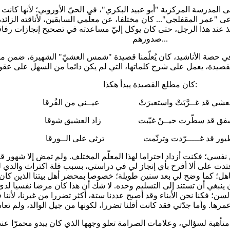
لى المدرسة المركزية "أبو عبيد البكري"، في الحيّ الأوروبي؛ لأنها كانت 
دعى "عمر المقفلجي"... كان مختلفا، عن معلّمي السابقين، لأناقته الزائد
 عند هذا الرجل، حتى كان يوكل إليّ مساعدته في تصحيح إنجازات رفاقي
صدورهم...
 في حصة الأناشيد، كان يُعلّمنا قصيدة "شمس العشيّ" الشهيرة، ضمن م
كان مطلع القصيدة يبدأ هكذا:
شي قد غــرَّبَتْ واستعبرَتْ عيــني من الفُرقا
شفق قد سطّرت حيــنْ غيّبت زاد العشيق شوقا
لطيور قد غـــــرّدت وترنّمت ترثي على الــورقا
نفسي؛ فكنت أزداد احتراما لهذا المعلّم المختلف. ولم تمض إلا شهور قل
اعتدت على ألا أفرح بأي إنجاز لي في دراستي، بسبب قلة اكتراث والدي 
لجاهل؛ كما وضح لي بعد سنين طويلة؛ خصوصا بمحضر أهل بيتنا الذين كان
نبغي أن تستند إلى التسليم وحده. لا شك أن هذا كان مرضا نفسيا لدى 
سن؛ فكنا نحن الأبناء وقد أصبح عددنا ستة، أكثر تضررا من غيرنا، لأننا 