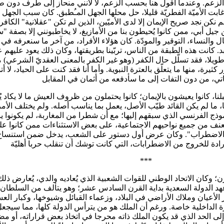
زعم. وعندما أقول هنا بحسب الزعم، لا لأنني منحاز إلى طرف دون طر
غابت الأميّة الفطريّة قليلا، حل محلها الجهل المـُطبق. كان سبب الجهل 
كن نجد صريح الإيمان إلا لدى الأميّين، الذين لم تكن "عقلانية" الكا
 أبي، ممن كانوا يُحيطون بنا من الأمازيغ، لا يخاطبونني إلا بصفة "سيد
رجال والنساء، التوقير والمودّة. كان هؤلاء الأفراد، من آخر ما سنعرفه
لأبد. كانت هذه الطبقة من الناس، تربّينا بطريقتها، وكان ذلك يعود عليه
 طويلا، فقد تسلّل حال الكفر (وهو غير الكفر بالمعنى العقديّ الشرعي
ر كثيرة، منها ما يتعلّق بالعترة النبوية. وأما أنا فقد كنت على الحياد،
 قبلنا، كانوا يعيشون بالإيمان؛ كانوا يحتملون من ظروف العيش ما لا يكا
 ما لم يكن القائد طيّب الأصل، يعمل بما يناسب أصله. ولم يختلف الأمر م
موذج الفرنسي الذي سبقهم إليها؛ مع أن شطرا من المغاربة، لم يكونوا يبل
بوا العنف من جميع نواحيهم الاجتماعية، على بعض الاستثناءات ممن كانوا
حلة الاضطراب". وكان عرض أول دستور على الشعب، يدخل ضمن استنساخ طر
***
 وكان الاتحاد الوطني للقوات الشعبية الذي يُعاديه والدي، يُعارض ذلك
منذ عهد الدولة السعدية بداية القرن السادس عشر؛ وهو يتألف من السلطان 
بار الأعيان وملاك الأراضي في البلاد، وزعماء القبائل وشيوخها، وكبار 
ارة الداخلية خاصة. ورغم أن الملك هو من يترأس الدولة كلها، مما سي
ى الحد الذي قد يكون الملك ذاته محرجا في اتخاذ بعض قراراته، أو 