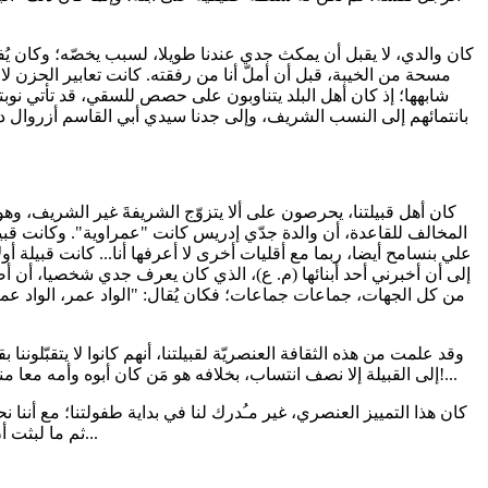
كان والدي، لا يقبل أن يمكث جدي عندنا طويلا، لسبب يخصّه؛ وكان يُف
مسحة من الخيبة، قبل أن أملّ أنا من رفقته. كانت تعابير الحزن لا
شابهها؛ إذ كان أهل البلد يتناوبون على حصص للسقي، قد تأتي نوبته
بانتمائهم إلى النسب الشريف، وإلى جدنا سيدي أبي القاسم أزروال دفي
كان أهل قبيلتنا، يحرصون على ألا يتزوّج الشريفةَ غير الشريف، وهو 
المخالف للقاعدة، أن والدة جدّي إدريس كانت "عمراوية". وكانت قبيلة
علي بنسامح أيضا، ربما مع أقليات أخرى لا أعرفها أنا... كانت قبيلة أولاد
إلى أن أخبرني أحد أبنائها (م. ع)، الذي كان يعرف جدي شخصيا، أن أص
من كل الجهات، جماعات جماعات؛ فكان يُقال: "الواد عمر، الواد عمر!
وقد علمت من هذه الثقافة العنصريّة لقبيلتنا، أنهم كانوا لا يتقبّلو
إلى القبيلة إلا نصف انتساب، بخلافه هو مَن كان أبوه وأمه معا منها. فدهشت لهذه العنصريّة الضيّقة، يُعرب عنها أحد من كنت أظنهم على بعض الثقافة!... بين جدّ ومزاح، من غير شكّ!...
كان هذا التمييز العنصري، غير مـُدرك لنا في بداية طفولتنا؛ مع أننا 
ثم ما لبثت أن ازدادت الهوة بيننا اتساعا، مع ظهور صفات النجابة عليّ خاصة...