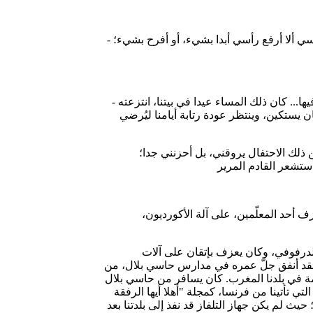
- سأقول لك، إن كنت لن تزغردي!... وهذا لأنني كنت أعلم أنها ستُعلن ذلك بزغاريدها القوية، حتى تُسمع كل الجيران. وأنا كنت قد آليت على نفسي ألا أرفع رأسي أبدا بشيء، أو أفرح بشيء؛
- لقد نجحت!... فانطلقت وهي تبعدني عنها، وقد كنت أحاول منعها من أن تزغرد، رافعة أصوات زغاريدها المتكرّرة، وواضعة إحدى يديها على فيها... كان ذلك المساء عيدا في بيتنا، انتزعته
ن يستكين، وينتظر عودة رتابة أيامنا ليُرضي
ن ذلك الاحتفال يروقني، بل أحزنني جدا؛
 أحد المعلّمين، على آلة الأكورديون،
الدرفوفي، وكان يعزف بإتقان على آلات
هذا، فقد أنفق جلّ عمره في مدارس حاسي بلال، من
يمة في بلدنا المغرب. كان يسافر من حاسي بلال
 الرفقة!" (Salut les copains)، التي كنّا نجد بعض صفحاتها ملقاة