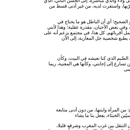
الكرامات التي تكون للأولياء، كما هو شائع في بلدنا، بلد الأولياء. وبعد انتقال محمد الخامس عن الدنيا، عام 1961م، انتقل ولاء والدي مباشرة، إلى الحسن الثاني، الذي
 تشرّبها، واستقرت لديه، من غير أدنى قسط من
 الصحيح؛ أي أن الباطل هو ما يحتاج في
 وفي بعض الأحيان، مقدرة عقلية؛ وهذا لأنني
جمل أقربائهم. كل هذا، في مجتمع يزعم أنه على
الضّيم الذي كنا نعيشه في البيت، وكأن
تسارع إلى إجابتي، وكأنها هي المعنية، ربما
 من المرأة وابنتها، من دون أدنى متابعة
ن التنقل بين غرب المغرب وشرقه قليلا،