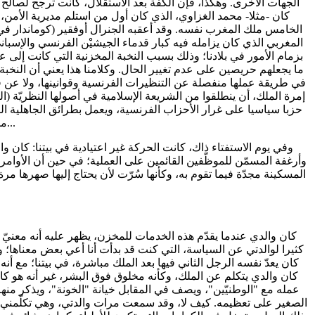
الجهات الأخرى. وهكذا، فإن الكفة بعد الاستقلال، كانت ترجح لصالح أ
كان -مثلا- محمد الغزاوي، الذي كان أول من استلم مديرية الأمن
الخامس ملك المغرب نفسه. وقد أعقبه الجنرال أوفقير (كوماندار في 
المغربي الذي كان يزامله فيه كبار قدماء الجيشيْن الفرنسي والإسباني
بزمام الأمور في بلادنا؛ وذلك بسبب النخبة المخزنية التي كانت إلى ع
ما يجعلهم حريصين على عدم تغيير الحال. وكلامنا هذا يعني أن النخبة
في طريقة عملها منفصلة عن التنظيرات الفرنسية وقوانينها، ولا عن فلس
إمرة الملك، أن ينطلقوا من الشريعة الإسلامية في أصولها النظريّة (ا
حزبا سياسيا على غرار الأحزاب الفرنسية، ويعمل بطرائق الجاهلية ال
ممن أَنشأوا الأحزاب الأخرى والنقابات، أن يكونوا أهدى...
وفي يوم الاستفتاء ذاك، كانت الحركة غير اعتيادية في بيتنا: كان و
وأرغفة المسمّن للموظّفين القائمين على العملية؛ في حين أن الأوامر 
المسكينة مجدّة فيما تقوم به، وكأنها سُرّت لأن يحتاج إليها صهرها مر
كان والدي عندما يقدّم هذه الخدمات للمخزن، يظهر عليه أنه معنيّ
كثيرا لوالدتي عن السياسة، التي كنت قد بدأت أنا أعي بعض معناها؛ وكان 
كان يعدّ نفسه الرجل الثاني فيها بعد الملك مباشرة، في بيتنا؛ مع أنه ك
كان والدي يتكلم عن الملك، وكأنه مخلوق فوق البشر، غير أنه هو 
عمله مع "الوطنيّين"، ويصف في المقابل خيانة "الخونة"، ويذكر من
الصغير على تعظيمه. كيف لا، وقد سمعت مرات والدتي، وهي تكلّمني عن ت