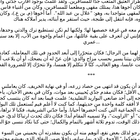
ز العتيق المتعب جدّا للمسافرين. ولقد علمتُ بوجود أقارب جدّتي وأنا بع
كان أخوها هذا، يمتلك مقهى ومطعما للمسافرين، وكان من أغنياء فاس. 
ن المقهى متواجدا به، وهو: "علال بن عبد الله". أما أخوها (م. بن ع.)، 
قيم معه في غرفة خصصها لها؛ ولكنها لم تكن تستطيع ترك والدتي وحدها،
 فإنني لن أتعرف على بقية عائلتها، من أعمام وإخوة من الأب، إلا بعد س
عمري...
ر لهما من الرجال؛ فكان متحرّرا إلى أبعد الحدود في تلك المعاملة، كعادة
 كان بيتنا يسير بحسب مزاج والدي: فإن عنّ له أن يضحك، أو أن يلاعب أحد
***
بعد أن يكون قد انتهى من حصاد زرعه، أو في نهاية الخريف. كان يعاملن
 الأقل؛ فكان مقدم جدّي يُحييني بعد موات، وكان في بعض الأحيان، يأخذ
جه إلى أحد صانعي البواريد التقليدية؛ علمت فيما بعد أنه كان ينتسب كج
 أفقه كلمة واحدة من حديثهما، كما كنت لا أعلم فيم تُستعمل تلك البوا
 الجماعية التي كنت أحضرها أحيانا. وأما جدّتي الشريفية، فكنا لا نراها،
 "الزاويث"، ولا تسميه المقام أبدا؛ فكان ذلك يُحدث ارتباكا لديّ، حين
رجو لذلك بعض نفع، أتوهم منه أن يكون بمقدرته أن يحميني من السوء ا
بروتوكول" الأجوف الذي يمارسانه، داخلا ضمن النفاق الذي يعيشه مجتمع