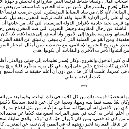
صحاب المال، ولبقايا ضبّاط فرنسا الذين صاروا نواةً للجيش وأجهزة الأ
، فكان يُخرج رواتب رجال الأمن من ماله الخاص، كما سمعنا من بعضٍ 
البداية)، لأنه كان من بقايا الضباط الفرنسيّين، الذين حرصت فرنسا 
، أو على رأس الإدارة الأمنية. ولقد كانت تركيبة المخزن، بعد نيل الاست
هد قريب نخبة خادمة لأغراض الدولة الفرنسية، التي كان من عادتها أن تمن
 الناشئة عن رجال المقاومة وجيش التحرير، التي ضم المخزن بعض رجالها
فاتها وطريقة نظرها إلى الأمور. وأنا أنبه هنا إلى هذه الآفة، لأنه كا
لعقدية)، ومن القوانين العملية التي كان ينبغي أن تنبثق عن الفقه الشر
بعيدة عن روح التشريع الإسلامي، مع نخبة دينية من أمثال المختار الس
الدي كثير الدخول والخروج، وكان يُصدر تعليمات إلى جدتي ووالدتي، أظن
الأخرى كانت تَخرُج جدّتي على إثرها، في كل مرة، متنكّرة قليلا بزيّ
ة في عمرها. علمت أنا كل هذا، من دون أن أعلم حقيقة ما كنت أسمع أو أع
كنت أرفضه بباطني...
***
 بها شخصيّا؛ فهمت ذلك من كل كلامه في ذلك الوقت، وفيما بعد من الس
يعُدّ نفسه فيما بينه وبينها، وبعيدا عن كل عين ناقدة، سياسيّا لا يُشقّ
ان من الأفضل له، أن يتهيّأ لما ستأتي به الأيام، من مثل انفتاح مدارك أبن
كان أعلم الناس به. كنت في بعض المرات، أسمع منه كلاما عن محمد الخ
هم من كان قد قضى، ومن كان لا يزال حيّا. كان "ولاء" والدي سابقا، 
ناقل المغاربة لخبر رؤيتهم له في القمر، إبّان نفيه عن المغرب. كانت