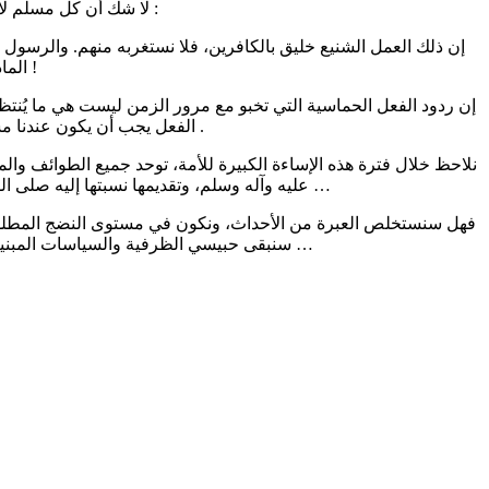
لا شك أن كل مسلم لا يقبل بما أقدم عليه أولئك الأشقياء! ولكن، ينبغي أن نتبين أموراً منها :
المادحون لا يبلغون ذلك الجناب بمدحهم، فكيف بمن عداهم !
الفعل يجب أن يكون عندنا مستقلاً، غير مرتبط بأعدائنا ولو بطريقة عكسية. أي يجب أن يكون فعلاً لا رد فعل .
عليه وآله وسلم، وتقديمها نسبتها إليه صلى الله عليه وآله وسلم على كل نسبة جزئية أو فرعية؛ ونعني بها النسبة إلى إمام أو مؤسس مذهب ما …
سنبقى حبيسي الظرفية والسياسات المبنية على الأهواء؟! هل سنرقى إلى مستوى الرجال في العمل؟ أم سنكتفي بردود أفعال الأطفال؟ …