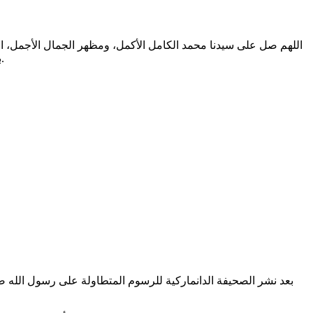
اللهم صل على سيدنا محمد الكامل الأكمل، ومظهر الجمال الأجمل، الم
بالتطهير الرباني، وصحابته المشرفين بالشهود العياني؛ وسلم من أثر شهود نفوسنا صلاتنا عليه تسليما. والحمد لله المنعم المفضل حمدا عميما.