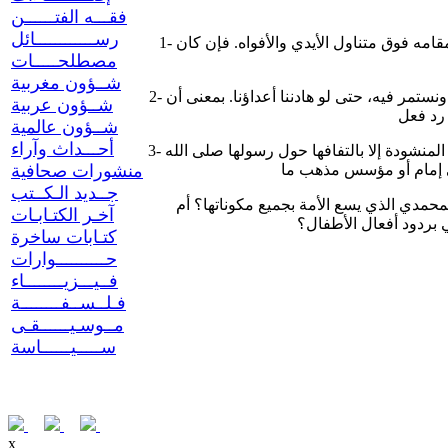
فقـــه الفتــــــن
رســــــــــــائل
1- إن ذلك العمل الشنيع خليق بالكافرين، فلا نستغربه منهم. والرسول صلى الله عليه وآله وسلم، لا يناله مثل ذلك الكلام أو تلك الرسوم، لأن مقامه فوق متناول الأيدي والأفواه. فإن كان
مصطلحـــــات
شــؤون مغربية
2- إن ردود الفعل الحماسية التي تخبو مع مرور الزمن ليست هي ما يُنتظر منا، بل العمل على تحكيم شرع الله على بصيرة هو ما ينبغي أن نبدأه ونستمر فيه، حتى لو هادننا أعداؤنا. بمعنى أن
شــؤون عربية
شــؤون عالمية
أحـــداث وآراء
3- نلاحظ خلال فترة هذه الإساءة الكبيرة للأمة، توحد جميع الطوائف والمذاهب في الغضب والاستنكار. نستفيد من هذا أن الأمة لن تتوحد الوحدة المنشودة إلا بالتفافها حول رسولها صلى الله
منشورات صحافية
جــديد الـكــتب
فهل سنستخلص العبرة من الأحداث، ونكون في مستوى النضج المطلوب؟ وهل سيتوب علماء الأمة ويعودون بالدعوة إلى الإسلام الإجمالي المحمدي الذي يسع الأمة بجميع مكوناتها؟ أم
آخـر الكتـابـات
كتـابات ساخرة
حــــــــــوارات
فــيـــزيــــــــاء
فـلــســفــــــــة
مــوسـيــــــقـى
ســـــيــــــاسة
x