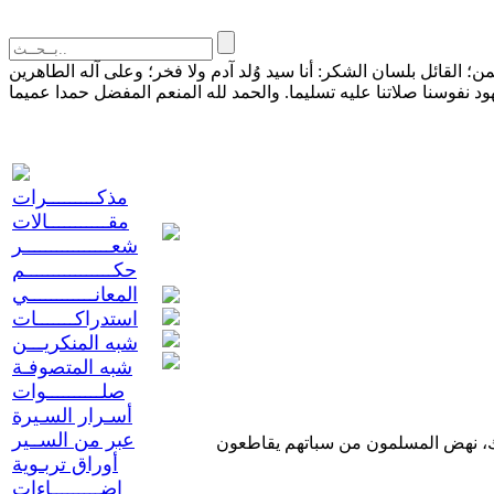
القائل بلسان الشكر: أنا سيد وُلد آدم ولا فخر؛ وعلى آله الطاهرين
مذكـــــــــرات
مقـــــــــــالات
شعــــــــــــــــر
حكــــــــــــــــم
المعانــــــــــــي
استدراكـــــــات
شبه المنكريـــن
شبه المتصوفـة
صلــــــــــوات
أسـرار السـيرة
عبر من الســير
بعد نشر الصحيفة الدانماركية للرسوم المتطاولة على رسول الله صلى الله عليه وآله وسلم، وإعادة نشرها من قبل صحف أخرى هنا وهناك، نهض المسلمون من سباتهم يقاطعون
أوراق تربـوية
إضـــــــــاءات