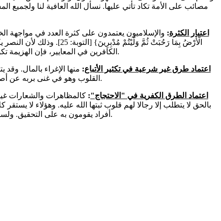
مصائب على الأمة تكاد تأتي عليها. نسأل الله العافية لنا ولجميع 
اعتبار الكثرة
:
والإسلاميون يعتمدون على كثرة العدد في مواجهة الخصوم، مع أن الل
الْأَرْضُ بِمَا رَحُبَتْ ثُم
الكافرين في المعايير، فإن الهزيمة تكون أقرب إليهم من النصر. ولا ينفعهم إسلام ظاهري يتلبسون به، إن كان لا يباشر قلوبهم.
اعتماد طرق غير شرعية في تكثير الأتباع
:
منها الإغراء بالمال. وقد 
القلوب وهو في غنى بربه عن أصحابها، يفعل ذلك رحمة بهم؛ وأما هؤلاء فإنهم يفعلون ذلك من افتقارهم إلى الأنصار.
اعتماد الطرق الكفرية في "الاحتجاج"
:
كالمظاهرات والشعارات غير ا
بالحق لا يتطلب إلا رجالا لهم قلوب ثبتها الله عليه. وهؤلاء لا يستق
أفراد يقومون به على التحقيق. ولسنا نتكلم هنا عن أولئك الذين تقتنصهم المخابرات بعد الفعل، لذا فلا حاجة بنا إلى تفصيل.