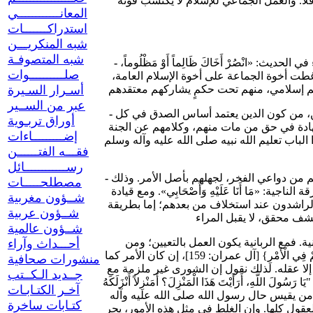
إن العمل للإسلام لا يختلف بين كونه فرديا وكونه جماعيا، إلا فيما يعود إلى أحكام الجماعة من تنظيم وتنسيق؛ وأما فيما يعود إلى أصل العمل فلا. والعمل الجماعي للإسلام لا يكتسب قوته
المعانــــــــــــي
استدراكـــــــات
شبه المنكريـــن
شبه المتصوفـة
«انْصُرْ أَخَاكَ ظَالِماً أَوْ مَظْلُوماً،
-
صلــــــــــوات
معتبرة؛ وإن غطت أخوة الجماعة على أخوة الإسلام العامة،
أسـرار السـيرة
عبر من الســير
ن، من كون الدين يعتمد أساس الصدق في كل
-
أوراق تربـوية
شهادة في حق من مات منهم، وكلامهم عن الجنة
إضـــــــــاءات
لباب تعليم الله نبيه صلى الله عليه وآله وسلم
فقـــه الفتــــــن
رســــــــــــائل
 من دواعي الفخر، لجهلهم بأصل الأمر. وذلك
-
مصطلحـــــات
: «مَا أَنَا عَلَيْهِ وَأَصْحَابِي». ومع قيادة
شــؤون مغربية
ء الراشدون عند استخلاف من بعدهم؛ إما بطريقة
شــؤون عربية
شــؤون عالمية
وإن من يزعم من العلماء والحركيين أن الديمقراطية، هي الشورى نفسها، فإنما يدلون على جهلهم بهما معا. والفرق الأساس بينهما هو الربانية. فمع الربانية يكون العمل بالتعيين؛ ومن
أحـــداث وآراء
دونها يكون العمل بالاقتراع. وقد يسأل سائل: فلِمَ أمر الله رسوله صلى الله عليه وآله وسلم بمشاورة أصحابه كما في قوله تعالى: {وَشَاوِرْهُمْ فِي الْأَمْرِ} [آل عمران: 159]، إن كان الأمر كما
منشورات صحافية
لا عقله. لذلك نقول إن الشورى غير ملزمة مع
جــديد الـكــتب
َرَأَيْتَ هَذَا الْمَنْزِلَ؟ أَمَنْزِلاً أَنْزَلَكَهُ
آخـر الكتـابـات
اب الذي ذكرنا. وكل من يقيس حال رسول الله صلى الله عليه وآله
كتـابات ساخرة
عقول كلها. وإن الغلط في مثل هذه الأمور، يجر