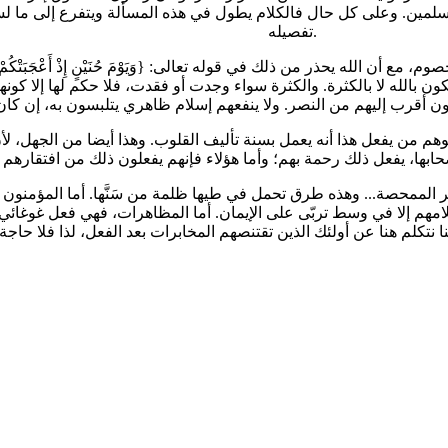
المسلمين. وعلى كل حال فالكلام يطول في هذه المسألة ويتفرع إلى ما لس
تفصيله.
ه يحذر من ذلك في قوله تعالى: {وَيَوْمَ حُنَيْنٍ إِذْ أَعْجَبَتْكُمْ كَثْرَتُكُمْ ف
َّ وَلَّيْتُمْ مُدْبِرِينَ} [التوبة: 25]. وذلك لأن النصر يكون بالله لا بالكثرة. والكثرة سواء وجدت أو فقد
يتوهم من يفعل هذا أنه يعمل بسنة تأليف القلوب. وهذا أيضا من الجهل، ل
لممحصة... وهذه طرق تحمل في طيها ظلمة من سَنَّها. أما المؤمنون ف
ر كلامهم إلا في وسط تربّى على الإيمان. أما المظاهرات، فهي فعل غوغائي