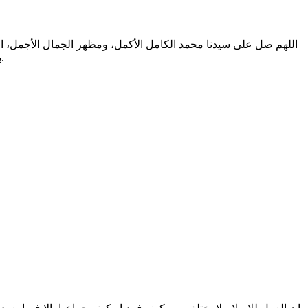
اللهم صل على سيدنا محمد الكامل الأكمل، ومظهر الجمال الأجمل، الم
بالتطهير الرباني، وصحابته المشرفين بالشهود العياني؛ وسلم من أثر شهود نفوسنا صلاتنا عليه تسليما. والحمد لله المنعم المفضل حمدا عميما.