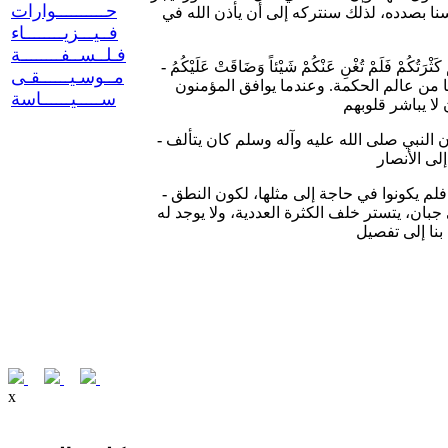
حــــــــــوارات
نا بصدده، لذلك سنتركه إلى أن يأذن الله في
فــيـــزيــــــــاء
فـلــســفــــــــة
َلَمْ تُغْنِ عَنْكُمْ شَيْئاً وَضَاقَتْ عَلَيْكُمُ
-
مــوسـيــــــقـى
ت، فلا حكم لها إلا كونها من عالم الحكمة. وعندما يوافق المؤمنون
ســـــيــــــاسة
أن النبي صلى الله عليه وآله وسلم كان يتألف
-
لم يكونوا في حاجة إلى مثلها، لكون النطق
-
 جبان، يتستر خلف الكثرة العددية، ولا يوجد له
x