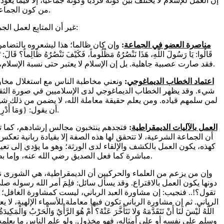
من كون الجماعة كثيرة الأتباع، وإنما من مدى مطابقته للأحكام الشرعية فحسب.
غير أن المتابِع لعمل الجماعات الحركية، سرعان ما يلاحظ مخالفته لكثير من الأصول؛ ومن ذلك:
مناصرة العضو في الجماعة
:
وإن كان ظالما؛ هذا ليشعروه بالتضامن من
قَالُوا: يَا رَسُولَ اللَّهِ، هَذَا نَنْصُرُهُ مَظْلُوماً، فَكَيْفَ نَنْصُرُهُ 
فقد صارت عصبية جاهلية. بل إن الإسلام لا يعتبر حتى نسبة الإسلام، في الحق. ومن هنا كان غير المسلمين أكثر أمانا على أنفسهم تحت حكم إسلامي، منهم تحت حكمٍ يشاركهم معتقدهم.
اعتماد الخطاب الديماغوجي
:
ونعني مخاطبة الناس مع استغلال مخاو
شيء. وقد يظهر الخطاب الديماغوجي لدى الإسلاميين في صورة الثقة 
لمن سلمهم قياده. ومن يعلم حقيقة معاملة الله، لا يضمن من ذلك شيئا 
أن يقول: {وَمَا أَدْرِي مَا يُفْعَلُ بِي وَلَا بِكُمْ} [الأحقاف: 9]؛ وهو من هو في المحبة والقرب.
العمل بالآليات الديمقراطية
:
فتجدهم ينتخبون مجالس إرشادهم، كما تفع
أن الجماعة الشرعية، لا تتحقق لها هذه الصفة إلا بقيادة ربانية تعكس نور
كهذه، يكون العمل بالكشف والإلقاء لدى الورثة؛ وهو ما يؤدي إلى تعي
مباشرة كما فعل الصديق رضي الله عنه، وإما بطريقة غير مباشرة كما فعل الفاروق رضي الله عنه. كل ذلك كان عن كشف محقق، لا يقبل المراء.
تقول؟!.. فنجيب: إن مشاورة العبد الرباني، ليست كمشاورة الغافل؛ 
الرباني. ثم إن مشاورة الرباني تكون فيها معاملة للأسماء الإلهية، لا يعلمها عامة
اللَّهُ لَيْسَ لَنَا أَنْ نَتَقَدَّمَهُ وَلا نَتَأَخَّرَ عَنْهُ؟ أَمْ هُوَ الرَّأْيُ وَا
وسلم على نفسه أو على أمثاله، فهو مخذول. ولو علم الناس ما يعلمه أ