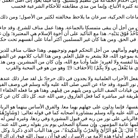
 أجل أن يبقى متمسكا بالجماعة. وهذا عمل مناف للشرع. وقد جاء في الحديث: 
ظَالِماً؟ قَالَ: تَأْخُذُ فَوْقَ يَدَيْهِ». هذا مع التأكيد على أن أخوة الإسلام هي ال
فهم وآمالهم، من أجل التحكم فيهم وتوجيههم. وهذا خطاب مناف للدي
بموعود الله، فلا يشعر به قليل العلم. ومن هذا الباب كلامهم عن ال
لنفسه ولا لغيره؛ علما وأدبا مع الله، وإن كان من المبشرين. ومن هذا ا
ل الأحزاب العلمانية ولا يجدون في ذلك حرجا؛ بل لقد صار ذلك عندهم
 النبوة. وقد جاء عن النبي صلى الله عليه وآله وسلم في وصف الفرقة الناجية
ين قيادات الصف الثاني ومن يليهم من قِبلهم. وهذا هو ما فعله الخلفا
فالرباني على نور من ربه في قبول المشورة وفي ردها، وغيره ليس له إ
 المؤمنين. وإن مسألة الصحابي يوم بدر بقوله رضي الله عنه: "يَا رَسُولَ اللَّهِ، أ
لْحَرْبُ وَالْمَكِيدَةُ؟ قَالَ: بَلْ هُوَ الرَّأْيُ وَالْحَرْبُ وَالْمَكِيدَةُ"، من هذا الب
صغر أولياء هذه الأمة من الأسرار، لعرفوا أن رسول الله فوق إدراك ال