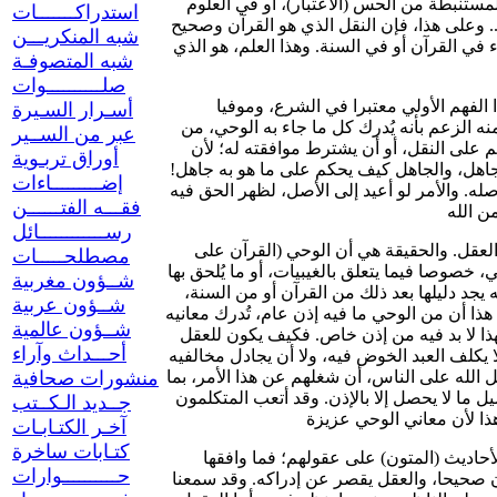
مستنبطة من الحس (الاعتبار)، أو في العلوم
استدراكـــــــات
.. وعلى هذا، فإن النقل الذي هو القرآن وصحيح
شبه المنكريـــن
ء في القرآن أو في السنة. وهذا العلم، هو الذي
شبه المتصوفـة
صلــــــــــوات
وهذا الذي ذكرناه، يعني أن العقل قبل ورود العلم الكشفي عليه، لا ينبغي أن يجزم بما يعلمه من النقل عن طريق اللغة وحدها؛ وإن كان هذا الفهم الأولي معتبرا في الشرع، وموفيا
أسـرار السـيرة
منه الزعم بأنه يُدرك كل ما جاء به الوحي، من
عبر من الســير
كم على النقل، أو أن يشترط موافقته له؛ لأن
أوراق تربـوية
 جاهل، والجاهل كيف يحكم على ما هو به جاهل!
إضـــــــــاءات
له. والأمر لو أعيد إلى الأصل، لظهر الحق فيه
فقـــه الفتــــــن
رســــــــــــائل
وإن مسألة موافقة العقل للنقل، عند من أراد التدليل عليها، لا تختلف كثيرا عمن جعل العقل حكما على النقل؛ لأن الأمر في الحالين عائد إلى العقل. والحقيقة هي أن الوحي (القرآن على
مصطلحـــــات
خصوصا فيما يتعلق بالغيبيات، أو ما يُلحق بها
شــؤون مغربية
ه يجد دليلها بعد ذلك من القرآن أو من السنة،
شــؤون عربية
 هذا أن من الوحي ما فيه إذن عام، تُدرك معانيه
شــؤون عالمية
هذا لا بد فيه من إذن خاص. فكيف يكون للعقل
أحـــداث وآراء
يكلف العبد الخوض فيه، ولا أن يجادل مخالفيه
معرض الذم: {وَمِنَ النَّاسِ مَنْ يُجَادِلُ فِي اللَّهِ بِغَيْرِ عِلْمٍ وَلَا هُدًى وَلَا كِتَابٍ مُنِيرٍ} [لقمان: 20]. ومن فضل الله على الناس، أن شغلهم عن هذا الأمر، بما
منشورات صحافية
 ما لا يحصل إلا بالإذن. وقد أتعب المتكلمون
جــديد الـكــتب
آخـر الكتـابـات
كتـابات ساخرة
ولقد فرق قوم بين القرآن والسنة، وزعموا أن تحكيم العقل في السنة ضروري، بسبب ما يعرض لها من وضع الوضاعين. فصاروا يعرضون الأحاديث (المتون) على عقولهم؛ فما وافقها
حــــــــــوارات
ون صحيحا، والعقل يقصر عن إدراكه. وقد سمعنا