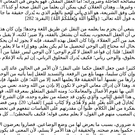
مصالحه العاجلة وضروراته؛ أما العقل المفكر، فهو يخوض في المعاني ال
ب وغيرها... وهذان العقلان كيف يمكن أن يعلما من النقل صحة أو كذبا؟!.
على وفق الشريعة، هو الذي يأتي للعبد بالعلم الذي به يُدرك حقيقة ما جا
عني أن العقل المحجوب، يمكنه أن يشتغل بالفقه، ولا ضير؛ لكنه، لا يقبل 
د من أكبر العقلاء. وإذا كان العقل بهذه الصفة، فإنه لا يجوز له أن يح
حال أنه محتاج إلى الوحي لتحصيل ما لم يكن يعلم. وهو إزاء ما لا يعلم
ل؛ قلنا: إن قواعد العقل لا تُلزم الوحي؛ لأن الوحي ليس عقليا من أص
ن سليما، مهما بلغ من الرفعة. والتسديد للعقل إنما يأتيه من الوحي، 
ا من نفسها. أما الحقيقة فلا يعلمها العبد إلا من الله؛ فإن علمها، فإن
تة. وهذا لأن إدراك معاني الوحي لا تكون إلا بإذن من الله وحده. نعني من
لتي بها تقوم الأعمال والمعاملات؛ ومنه الشق المتعلق بمعرفة الله، ف
ي هذا الشق الثاني، والذي يكون قد حصله من نظره وحده، فإن الشرع لا 
عليه؛ بل ينهاه نهيا. يقول الله تعالى في 
مفكرة من أهل الكلام، ظنوا أن مقدرتهم على القياسات تنفعهم في تحصيل
 حكموا بعدم صحته. والحقيقة أن هذا الأمر لا يسلم، لأن المعنى قد يك