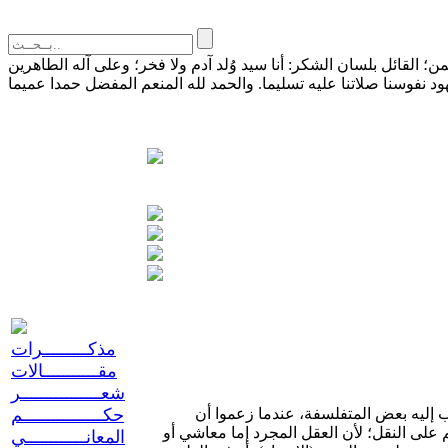
القائل بلسان الشكر: أنا سيد وُلد آدم ولا فخر؛ وعلى آله الطاهرين
مذكـــــــــرات
مقـــــــــــالات
شعــــــــــــــــر
إن الكلام عن موافقة العقل للنقل، هو دعوى للعقل ببلوغ الغاية التي يوصل إليها الدين، وكأنهما طريقان متوازيان إليها. وهذا المعنى قد ذهب إليه بعض المتفلسفة، عندما زعموا أن
حكــــــــــــــــم
 على النقل؛ لأن العقل المجرد إما معاشي أو
المعانــــــــــــي