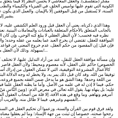
مفكر (متفلسف). والعقل المعاشي لا يحسن النظر إلا فيما يتعلق ب
الكونية التي تقوم عليها نواميس الخلق، في الفيزياء والكيمياء والط
السنة، لا يُستقبل من قِبل الموفقين إلا بالإيمان. والعمل الذي يكون 
يشير إليه قول الله تعالى: {وَاتَّقُوا اللَّهَ وَيُعَلِّمُكُمُ اللَّهُ} [البقرة: 282].
بالجانب المتعلق بالأحكام المتعلقة بالعبادات والمعاملات البينية. ن
نظره فيه فحسب؛ لأن النظر العقلي لا يبلغ كنه الوحي، وإن كان العب
الموافقة للعقل، تقتضي أن يخرج العبد عما يعلمه من عقله وحده؛ وال
فإن قيل: إن المقصود من حكم العقل، عدم خروج المعنى عن قواعد العق
بسهولة. وذلك لأن العقل مخلوق، والوحي رباني؛ فكيف يُدرك المخلوق الرباني، إن لم يأته الإعلام من الله!...
الخصوص) حاكم على العقل، لأنه معصوم ومحيط؛ ولأن العقل قاصر وإن كا
كالأعمال المشروعة التوقيفية، التي لا تتمكن العقول من إدراك أسراره
توفيقا من الله. وقد كان قبل ذلك يمر به، ولا يخطر له وجه الدلالة الب
من اللغة وحدها؛ وهذا الشق هو ما يدخل ضمن الفقه بجميع فروعه، ا
حكم، فيما لا إذن له في علمه من الأصل. وأما ما يظنه العقل علما ف
أمرهم ونهاهم. وما وقع في هذه الآفة، إلا قلة من أصحاب العقول ال
أنفسهم وغيرهم، فيما لا طائل منه. والغريب أن المصيب منهم في القول، لا يعلم معنى قوله؛ فكيف بالمخطئ!... كل هذا لأن معاني الوحي عزيزة!...
رجحوا صحته، خصوصا إن ثبتت من جهة الإسناد؛ وما لم يعقلوا معناه،