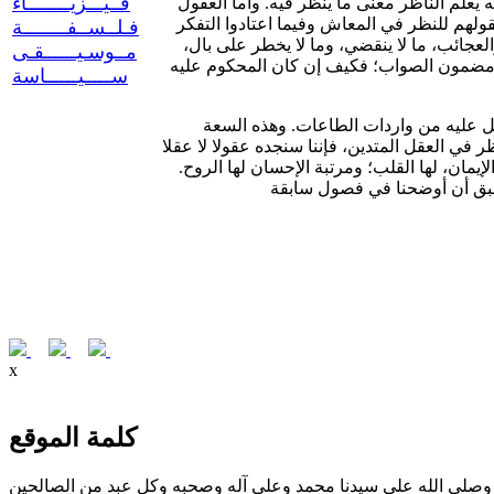
فــيـــزيــــــــاء
 يعلم الناظر معنى ما ينظر فيه. وأما العقول
عقولهم للنظر في المعاش وفيما اعتادوا التفكر
فـلــســفــــــــة
العجائب، ما لا ينقضي، وما لا يخطر على بال،
مــوسـيــــــقـى
حكم مضمون الصواب؛ فكيف إن كان المحكوم عليه
ســـــيــــــاسة
إن الإيمان بالله ورسوله، والعمل على مقتضى الشرع، إن لم يداخلهما شيء من البدع، يكونان وسيلة إلى توسيع دائرة العقل بالنور الذي يدخل عليه من واردات الطاعات. وهذه السعة
ظر في العقل المتدين، فإننا سنجده عقولا لا عقلا
إيمان، لها القلب؛ ومرتبة الإحسان لها الروح.
x
كلمة الموقع