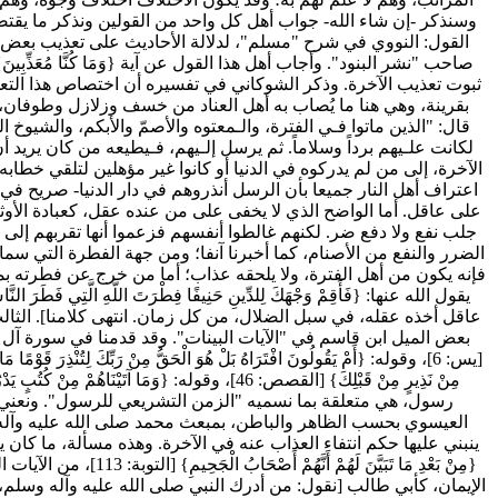
وسنذكر -إن شاء الله- جواب أهل كل واحد من القولين ونذكر ما يقتضي
القول: النووي في شرح "مسلم"، لدلالة الأحاديث على تعذيب بعض أه
صاحب "نشر البنود". وأجاب أهل هذا القول عن آية {وَمَا كُنَّا مُعَذِّبِينَ}
ثبوت تعذيب الآخرة. وذكر الشوكاني في تفسيره أن اختصاص هذا التعذي
بقرينة، وهي هنا ما يُصاب به أهل العناد من خسف وزلازل وطوفان،
قال: "الذين ماتوا فـي الفترة، والـمعتوه والأصمّ والأبكم، والشيوخ ا
لكانت علـيهم برداً وسلاماً. ثم يرسل إلـيهم، فـيطيعه من كان يريد أن ي
الآخرة، إلى من لم يدركوه في الدنيا أو كانوا غير مؤهلين لتلقي خطاب
اعتراف أهل النار جميعا بأن الرسل أنذروهم في دار الدنيا- صريح في نفيه.
على عاقل. أما الواضح الذي لا يخفى على من عنده عقل، كعبادة الأوثان،
جلب نفع ولا دفع ضر. لكنهم غالطوا أنفسهم فزعموا أنها تقربهم إلى ا
الضرر والنفع من الأصنام، كما أخبرنا آنفا؛ ومن جهة الفطرة التي سم
فإنه يكون من أهل الفترة، ولا يلحقه عذاب؛ أما من خرج عن فطرته بما
عاقل أخذه عقله، في سبل الضلال، من كل زمان. انتهى كلامنا]. الثالث:
بعض الميل ابن قاسم في "الآيات البينات". وقد قدمنا في سورة آل عمران، 
رسول، هي متعلقة بما نسميه "الزمن التشريعي للرسول". ونعني 
العيسوي بحسب الظاهر والباطن، بمبعث محمد صلى الله عليه وآله وسل
{مِنْ بَعْدِ مَا تَبَي
الإيمان، كأبي طالب [نقول: من أدرك النبي صلى الله عليه وآله وسلم، 