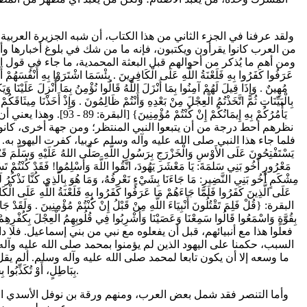
من العرب كانوا يقرأون ويكتبون، فإنه ما من شك في بلوغ أخبارها وأحو
ومن أهم ما يُذكر من أحوالهم قبل البعثة المحمدية، ما جاء في قول الله تعالى: {وَلَمَّا ج
عَرَفُوا كَفَرُوا بِهِ فَلَعْنَةُ اللَّهِ عَلَى الْكَافِرِينَ . بِئْسَمَا اشْتَرَوْا بِهِ أَنْفُسَهُمْ
مُهِينٌ . وَإِذَا قِيلَ لَهُمْ آمِنُوا بِمَا أَنْزَلَ اللَّهُ قَالُوا نُؤْمِنُ بِمَا أُنْزِلَ عَلَيْنَا 
بِالْبَيِّنَاتِ ثُمَّ اتَّخَذْتُمُ الْعِجْلَ مِنْ بَعْدِهِ وَأَنْتُمْ ظَالِمُونَ . وَإِذْ أَخَذْنَا مِيثَا
يَأْمُرُكُمْ بِهِ إِيم
نظرهم أحط درجة من أن يتبعوا النبي المنتظر؛ ومن جهة أخرى، كانوا 
فلما جاء هذا النبي صلى الله عليه وآله وسلم عربيا، كفرت اليهود به. و
يَسْتَفْتِحُونَ عَلَى الأَوْسِ وَالْخَزْرَجِ بِرَسُولِ اللَّهِ صَلَّى اللهُ عَلَيْهِ وَسَلَّمَ قَبْلَ 
مَعْرُورٍ أَخُو بَنِي سَلمَةَ: يَا مَعْشَرَ يَهُودَ، اتَّقُوا اللَّهَ وَأَسْلِمُوا! فَقَدْ كُنْتُمْ تَسْ
مِشْكَمٍ أَخُو بَنِي النَّضِيرِ: مَا جَاءَنَا بِشَيْءٍ نَعْرِفُهُ، وَمَا هُوَ بِالَّذِي كُنَّا نَذْكُرُ ل
عَلَى الَّذِينَ كَفَرُوا فَلَمَّا جَاءَهُمْ مَا عَرَفُوا كَفَرُوا بِهِ فَلَعْنَ
البقرة: {قُلْ فَلِمَ تَقْتُلُونَ أَنْبِيَاءَ اللَّهِ مِنْ قَبْلُ إِنْ كُنْتُمْ مُؤْمِنِينَ . وَلَقَدْ جَاء
بِقُوَّةٍ وَاسْمَعُوا قَالُوا سَمِعْنَا وَعَصَيْنَا وَأُشْرِبُوا فِي قُلُوبِهِمُ الْعِجْلَ
فعلوا هذا مع أنبيائهم، قبل أن يفعلوه مع نبي من بني إسماعيل. فلا دا
السبب، حكمنا على اليهود الذين لم يؤمنوا بمحمد صلى الله عليه وآله
ما وسعه إلا أن يكون تابعا لمحمد صلى الله عليه وآله وسلم. ألم يقل النبي صلى الله عل
.
بِبَاطِلٍ، أَوْ تُكَذِّبُوا ب