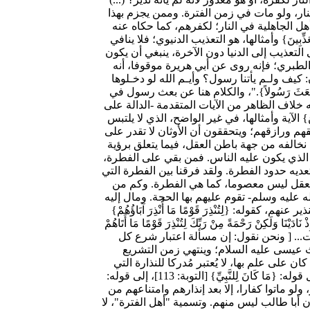
نار، ولو مات في زمن الفترة. وممن يجزم بهذا
 الجاهلية في النار؛ لكفرهم، كما حكاه عنه
ذِّبِينَ} وأمثالها، هو التعذيب الدنيوي؛ فلا ينافي
لتعذيب إلى الدنيا دون الآخرة، ينبغي أن يكون
لطبري؛ فإنه روى عن أبي هريرة موقوفا، أنه
: كيف ولـم يأتنا رسول؟ وأيـم الله لو دخـلوها
َبعَثَ رَسُولاً}."، والكلام هنا عن بعث رسول في
ه خلاف الظاهر من الآيات المتقدمة -الدالة على
} الآية وأمثالها، في غير الواضح، الذي لا يلتبس
قهم ورازقهم؛ ويتحققون أن الأوثان لا تقدر على
 نخالفه من جهة باطن العقل، فيما يتعلق برؤية
ن الذي يكون عليه الناس. فمن بقي على الفطرة،
ديه حدود الفطرة. ولقد فرقنا بين الفطرة التي
تَ اللَّهِ الَّتِي فَطَرَ النَّاسَ عَلَيْهَا لَا تَبْدِيلَ لِخَلْقِ اللَّهِ ذَلِكَ الدِّينُ الْقَيِّمُ} [الروم: 30]، والعقل؛ لأن العقل ليس معصوما، كما هي الفطرة. وكم من
ه عليه وسلم- تقوم عليهم بها الحجة. ومال إليه
: {لِتُنْذِرَ قَوْمًا مَا أُنْذِرَ آبَاؤُهُمْ}
 نَذِيرٍ مِنْ قَبْلِكَ} [السجدة: 3]، وقوله: {وَمَا كُنْتَ بِجَانِبِ الطُّورِ إِذْ نَادَيْنَا وَلَكِنْ رَحْمَةً مِنْ رَبِّكَ لِتُنْذِرَ قَوْمًا مَا أَتَاهُمْ
تُبٍ يَدْرُسُونَهَا وَمَا أَرْسَلْنَا إِلَيْهِمْ قَبْلَكَ مِنْ نَذِيرٍ} [سبأ: 44]، إلى غير ذلك من الآيات... [ ونحن نقول: إن مسألة اعتبار شرع كل
 عيسى عليه السلام؛ وينتهي زمن التشريع
لى علم بها، لا يُعتبر مُدركا للنذارة التي
ينبني عليها حكم انتفاء العذاب عنه في الآخرة. وهذه مسألة، ما كان ينبغي للفقهاء إغفالها.] وأجاب القائلون بأن أهل الفترة معذورون عن مثل قوله: {مَا كَانَ لِلنَّبِيِّ} [التوبة: 113]، إلى قوله:
لجحيم، ولا يُحكم لهم بالنار، ولو ماتوا كفارا، إلا بعد إنذارهم وامتناعهم من
ن أبا طالب ليس منهم. وتسمية "أهل الفترة"، لا