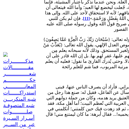
ّة. ونحن عندما نذكّر باعتبار المشيئة، فإنما
جُعلت ليخضع لها العبد؛ وأما الله فيتعالى أن
هم؛ لأنه لا استحقاق لأحد على الله. وإلى هذا
اللَّهُ بِفَضْلٍ وَرَحْمَةٍ.»
. فإن لم يكن للنبي
[11]
فون صريح قول الله وقول رسوله صلى الله عليه
حَانَ رَبِّكَ رَبِّ الْعِزَّةِ عَمَّا يَصِفُونَ}
وص العدل الإلهي، يقول الله تعالى: {يُعَذِّبُ مَنْ
فر للمستحق ولغير المستحق. وذلك لأنه سبحانه يعلم مِن
 عليها، غفر لهم بها. بل إن الله قادر على أن
مذكـــــــــرات
ٍ قَدِيرٌ} [المائدة: 40]. فإن فعل، فإنه يكون منه سبحانه عدلا. وحتى يُدرك القارئ ما نقول: فعليه أن يعلم
مقـــــــــــالات
شعــــــــــــــــر
حكــــــــــــــــم
المعانــــــــــــي
ذكرت كُتب السيرة أن أبرهة الحبشي، كان نائباً للنجاشي على اليمن؛ فرأى العرب يحجون إلى الكعبة ويعظمونها، فلم يرُق له ذلك وهو النصراني. فأراد أن يصرف الناس عنها، فبنى
ذلك سأل عن الفاعل، فقيل له: صنع هذا رجل من
استدراكـــــــات
العتيق يريد هدمه، وكان من جملة دوابهم التي
شبه المنكريـــن
لعربية التي تُعظم البيت؛ أما أهل مكة، فقد
شبه المتصوفـة
ك، ثم قد زهدت فيك حين كلمتني؛ أتكلمني في
صلــــــــــوات
 يحميه!... فقال أبرهة: ما كان ليمتنع مني! قال
أسـرار السـيرة
عبر من الســير