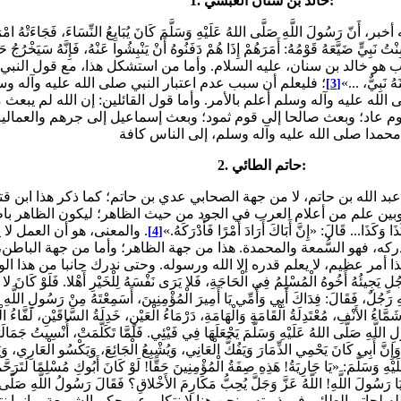
1. خالد بن سنان العبسي:
بِيٍّ ضَيَّعَهُ قَوْمُهُ: أَمَرَهُمْ إِذَا هُمْ دَفَنُوهُ أَنْ يَنْبِشُوا عَنْهُ، فَإِنَّهُ سَيَخْرُجُ حَيًّا؛
الد بن سنان، عليه السلام. وأما من استشكل هذا، مع قول النبي صلى الله عل
هُ نَبِيٌّ، ...»
؛ فليعلم أن سبب عدم اعتبار النبي صلى الله عليه وآله و
[3]
لله عليه وآله وسلم أعلم بالأمر. وأما قول القائلين: إن الله لم يبعث 
قوم عاد؛ وبعث صالحا إلى قوم ثمود؛ وبعث إسماعيل إلى جرهم والعمالي
كافة.
2. حاتم الطائي:
، وبين علم من أعلام العرب في الجود من حيث الظاهر؛ ليكون الظاهر 
كَذَا... قَالَ: «إِنَّ أَبَاكَ أَرَادَ أَمْرًا فَأَدْرَكَهُ.»
. والمعنى، هو أن العمل ل
[4]
كه، فهو السُّمعة والمحمدة. هذا من جهة الظاهر؛ وأما من جهة الباطن، ف
أمر عظيم، لا يعلم قدره إلا الله ورسوله. وحتى ندرك جانبا من هذا الو
ُهُ أَخُوهُ الْمُسْلِمُ فِي الْحَاجَةِ، فَلا يَرَى نَفْسَهُ لِلْخَيْرِ أَهْلا. فَلَوْ كَانَ لا يَرْج
ْهِ رَجُلٌ، فَقَالَ: فِدَاكَ أَبِي وَأُمِّي يَا أَمِيرَ الْمُؤْمِنِينَ، أَسَمِعْتَهُ مِنْ رَسُولِ اللَّهِ
َمَّاءُ الأَنْفِ، مُعْتَدِلَةُ الْقَامَةِ وَالْهَامَةِ، دَرْمَاءُ الْعَيْنِ، خَدِلَةُ السَّاقَيْنِ، لَفَّا
ُولِ اللَّهِ صَلَّى اللهُ عَلَيْهِ وَسَلَّمَ يَجْعَلَهَا فِي فَيْئِي. فَلَمَّا تَكَلَّمَتْ، أُنْسِيتُ جَمَال
ِي؛ وَإِنَّ أَبِي كَانَ يَحْمِي الذِّمَارَ وَيَفُكُّ الْعَانِي، وَيُشْبِعُ الْجَائِعَ، وَيَكْسُو الْعَار
ْهِ وَسَلَّمَ: «يَا جَارِيَةُ! هَذِهِ صِفَةُ الْمُؤْمِنِينَ حَقًّا! لَوْ كَانَ أَبُوكِ مُسْلِمًا لَتَرَحَّمْنَ
: يَا رَسُولَ اللَّهِ! اللَّهُ عَزَّ وَجَلَّ يُحِبُّ مَكَارِمَ الأَخْلاقِ؟ فَقَالَ رَسُولُ اللَّهِ صَلَّى 
له لحاتم الطائي في ذريته. ونحن هنا لا نتكلم عن حكم الشريعة، وإنما ن