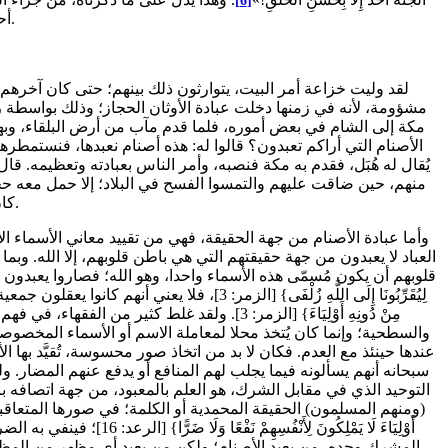
[6]
أحكام الشريعة، لمن كان ذا علم؛ ولكن من وجه خفي.
مشؤومة، لأنه في زمنها دخلت عبادة الأوثان الحجاز؛ وذلك بواسطة ر
مكة إلى الشام في بعض أموره، فلما قدم مآب من أرض البلقاء، وبها ي
الأصنام التي أراكم تعبدون؟ قالوا له: هذه أصنام نعبدها، فنستمطر
يُقال له هُبَل، فقدم به مكة فنصبه، وأمر الناس بعبادته وتعظيمه. 
منهم، حين ضاقت عليهم والتمسوا الفسح في البلاد؛ إلا حمل معه حجرا
كان العرب يعبدون إلى جانب هبل، اللات والعزّى ومناة.
العباد لا يعبدون من جهة حقيقتهم التي هي باطن قلوبهم، إلا الله. وب
قلوبهم أن يكون مُسمّى هذه الأسماء واحدا، وهو الله؛ فصاروا يعبدون الأ
لِيُقَرِّبُونَا إِلَى اللَّهِ زُلْفَى} [الزمر: 
مِنْ دُونِهِ أَوْلِيَاءَ} [الزمر: 3]. ولقد غ
والسطحية؛ وإنما كان يُتخذ محلا لمعاملة الاسم أو الأسماء المخص
عندها حينئذ مع العدم. فكان لا بد من اتخاذ صور محسوسة، تُقيَّد بها 
سبحانه أنهم يسألونه فيما يجلب لهم المنافع أو يدفع عنهم المضار. ول
التوحيد الذي في مقابل الشرك، هو العلم بالمعبود، من جهة اتصافه با
(ومنهم المسلمون) الحقيقة المحمدية أو الكلمة؛ في صورها المتعاقبة. و
أَوْلِيَاءَ لَا يَمْلِكُ
المشرك وحده، من يعبد الأصنام؛ ولكن من يعبد أي مظهر من المظاهر 