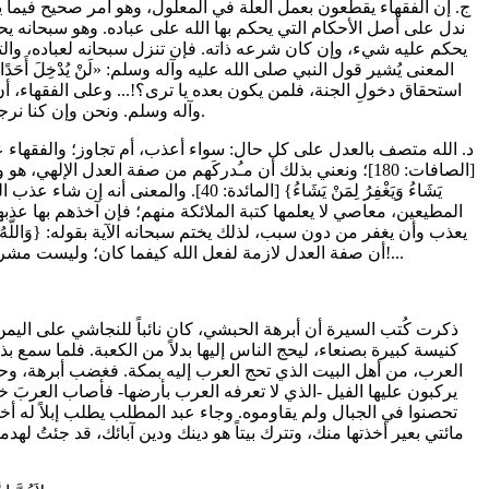
ج. إن الفقهاء يقطعون بعمل العلة في المعلول، وهو أمر صحيح فيما يت
ندل على أصل الأحكام التي يحكم بها الله على عباده. وهو سبحانه يحك
يحكم عليه شيء، وإن كان شرعه ذاته. فإن تنزل سبحانه لعباده، والتزم
المعنى يُشير قول النبي صلى الله عليه وآله وسلم: «لَنْ يُدْخِلَ أَحَدًا عَمَلُهُ الْجَنَّةَ!
استحقاق دخولِ الجنة، فلمن يكون بعده يا ترى؟!... وعلى الفقهاء، أ
وآله وسلم. ونحن وإن كنا نرجو لهم العفو من الله عن قصورهم، فإننا نرجو لهم أيضا، أن يتداركوا ذلك القصور.
د. الله متصف بالعدل على كل حال: سواء أعذب، أم تجاوز؛ والفقهاء عليهم أن 
[الصافات: 180]؛ ونعني بذلك أن مـُدركَهم من صفة العدل الإل
يَشَاءُ وَيَغْفِرُ لِمَنْ يَشَاءُ} [
المطيعين، معاصي لا يعلمها كتبة الملائكة منهم؛ فإن آخذهم بها عذبهم
أن صفة العدل لازمة لفعل الله كيفما كان؛ وليست مشروطة له، كما هي مشروطة لأفعال العباد. ومن لم يميّز مرتبة الرب من مرتبة المربوب، فما شم للعلم رائحة!...
كنيسة كبيرة بصنعاء، ليحج الناس إليها بدلاً من الكعبة. فلما سمع 
العرب، من أهل البيت الذي تحج العرب إليه بمكة. فغضب أبرهة، وحلف 
يركبون عليها الفيل -الذي لا تعرفه العرب بأرضها- فأصاب العربَ خ
تحصنوا في الجبال ولم يقاوموه. وجاء عبد المطلب يطلب إبلاً له أ
مائتي بعير أخذتها منك، وتترك بيتاً هو دينك ودين آبائك، قد جئتُ لهدم