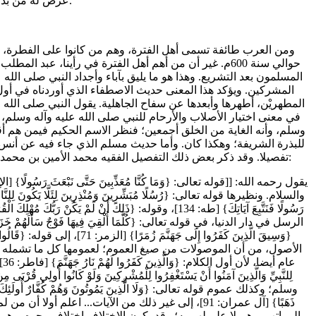
عرض له من بدء نزول الوحي. وسنعود إلى قصته في محلها، فيما بعد إن شاء الله.
حوالي سنة 600م. غير أن من أهم أهل الفترة في رأينا، عب
المسلمون بعد التشريع. وهذا هو ما يليق بآباء وأجداد النبي صلى الله
المشركين. ويؤكد هذا المعنى حديث الاصطفاء الذي أوردناه في أول 
المطهريْن، أطهرها وأبعدها عن سفاح الجاهلية. يقول النبي صلى الله عليه وآله وسلم: «
في معنى اختيار الأصلاب والأرحام للنبي صلى الله عليه وآله وسلم، 
وسلم، وأنه الغاية من الخلق أجمعين؛ فنظر الاسم الحكيم فيمن هم أ
للبذرة الشريفة؛ وهكذا كان. وأما حديث مسلم الذي جاء فيه عن أنس: "أَنَّ رَجُلًا، قَالَ
تفصيلا. وقد ذكر بعض ذلك التفصيل الفقيه محمد الأمين بن محمد المختار الشنقيطي، في كتابه "دفع إيهام الاضطراب عن آيات الكتاب". وسنذكر نحن بعضا مما أورده هو، ونزيد عليه:
عا
ذَهَبًا} [آل عمران: 91]، إلى غير ذلك من الآيات... ا
المراتب، وهم لا علم لهم به؛ وقد يكون الاختلاف اختلاف وجوه، وهم ق