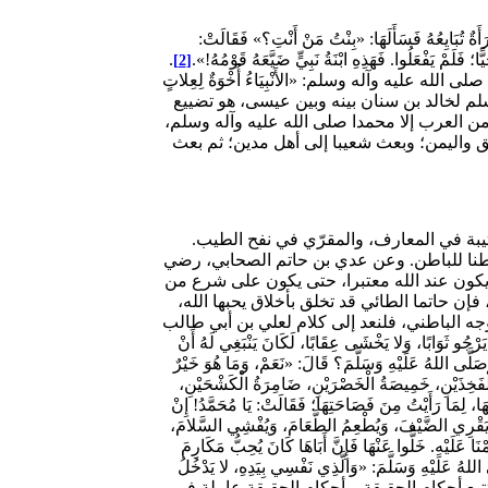
ذكر ابن شبة في "تاريخ المدينة"، عن أنس بن مالك رضي الله عنه أنه أخبر، أَنّ رَسُولَ اللَّهِ صَلَّى اللهُ عَلَيْهِ وَسَلَّمَ كَانَ يُبَايِعُ النِّسَاءَ، فَجَاءَتْهُ امْرَأَةٌ تُبَايِعُهُ فَسَأَلَهَا: «بِنْتُ مَنْ أَنْتِ؟» فَقَالَتْ:
 فَلَمْ يَفْعَلُوا. فَهَذِهِ ابْنَةُ نَبِيٍّ ضَيَّعَهُ قَوْمُهُ!».
.
[2]
يه وآله وسلم: «الأَنْبِيَاءُ أُخْوَةٌ لِعِلاتٍ
سلم لخالد بن سنان بينه وبين عيسى، هو تضييع
من العرب إلا محمدا صلى الله عليه وآله وسلم،
ق واليمن؛ وبعث شعيبا إلى أهل مدين؛ ثم بعث
وإليه ينتهي نسب شيخنا الأكبر ابن العربي عليه السلام، من جهة ولده عبد الله بن حاتم، لا من جهة الصحابي عدي بن حاتم؛ كما ذكر هذا ابن قتيبة في المعارف، والمقرّي في نفح الطيب.
باطنا للباطن. وعن عدي بن حاتم الصحابي، رضي
ا يكون عند الله معتبرا، حتى يكون على شرع من
إن حاتما الطائي قد تخلق بأخلاق يحبها الله،
جه الباطني، فلنعد إلى كلام لعلي بن أبي طالب
ُو ثَوَابًا، وَلا يَخْشَى عِقَابًا، لَكَانَ يَنْبَغِي لَهُ أَنْ
 صَلَّى اللهُ عَلَيْهِ وَسَلَّمَ؟ قَالَ: «نَعَمْ، وَمَا هُوَ خَيْرٌ
ءُ الْفَخِذَيْنِ، خَمِيصَةُ الْخَصْرَيْنِ، ضَامِرَةُ الْكَشْحَيْنِ،
َهَا، لِمَا رَأَيْتُ مِنَ فَصَاحَتِهَا؛ فَقَالَتْ: يَا مُحَمَّدُ! إِنْ
ِي، وَيَقْرِي الضَّيْفَ، وَيُطْعِمُ الطَّعَامَ، وَيُفْشِي السَّلامَ،
ا عَلَيْهِ. خَلُّوا عَنْهَا فَإِنَّ أَبَاهَا كَانَ يُحِبُّ مَكَارِمَ
اللهُ عَلَيْهِ وَسَلَّمَ: «وَالَّذِي نَفْسِي بِيَدِهِ، لا يَدْخُلُ
تتبع أحكام الحقيقة. وأحكام الحقيقة عاملة في