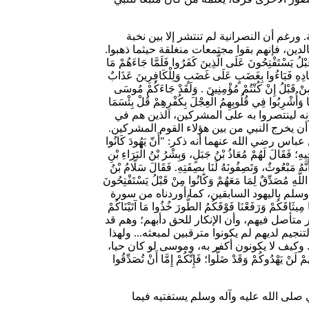
ولقد عرفنا في الجزء الثاني من هذا الكتاب، أن شبه الجزيرة العربية قد دخلت إليها اليهودية والنصرانية تباعا، بعد مراحل الاضطهاد المعروفة. ورغم أن النصرانية لم تنتشر إلا بين نخبة
لدين، فإنهم بقوا مجتمعات منغلقة حيثما ذهبوا.
َفْتِحُونَ عَلَى الَّذِينَ كَفَرُوا فَلَمَّا جَاءَهُمْ مَا
نْ عِبَادِهِ فَبَاءُوا بِغَضَبٍ عَلَى غَضَبٍ وَلِلْكَافِرِينَ عَذَابٌ
َّهِ مِنْ قَبْلُ إِنْ كُنْتُمْ مُؤْمِنِينَ . وَلَقَدْ جَاءَكُمْ مُوسَى
ْنَا وَأُشْرِبُوا فِي قُلُوبِهِمُ الْعِجْلَ بِكُفْرِهِمْ قُلْ بِئْسَمَا
ي آخر الزمان، وكانوا ينتظرونه لينتصروا به على المشركين، الذين هم في
أن يخرج النبي من بين هؤلاء القوم المشركين.
رضي الله عنهما أنه ذكر: "أَنّ يَهُودَ كَانُوا
هِ؛ فَقَالَ لَهُمْ مُعَاذُ بْنُ جَبَلٍ، وَبِشْرُ بْنُ الْبَرَاءِ بْنِ
نَّهُ مَبْعُوثٌ، وَتَصِفُونَهُ لَنَا بِصِفَتِهِ. فَقَالَ سَلَّامُ بْنُ
 اللَّهِ مُصَدِّقٌ لِمَا مَعَهُمْ وَكَانُوا مِنْ قَبْلُ يَسْتَفْتِحُونَ
 عليه وآله وسلم باليهود السابقين، كما أوردناه من سورة
َا مِيثَاقَكُمْ وَرَفَعْنَا فَوْقَكُمُ الطُّورَ خُذُوا مَا آتَيْنَاكُمْ
ن سبحانه، أن الكفر متأصل فيهم، وأن الإنكار للحق دأبهم؛ وهم قد
نجيم لديهم لم يكونوا مترقبين لمبعثه... ولهذا
. وكيف لا يكونون أكفر به، وموسى لو كان حيا،
ُمْ وَقَدْ ضَلُّوا؛ فَإِنَّكُمْ إِمَّا أَنْ تُصَدِّقُوا
وأما التنصر فقد شمل بعض العرب، ومنهم ورقة بن نوفل الأسدي القرشي، ابن عم خديجة أم المؤمنين عليها السلام؛ والذي ذهب إليه النبي صلى الله عليه وآله وسلم يستفتيه فيما