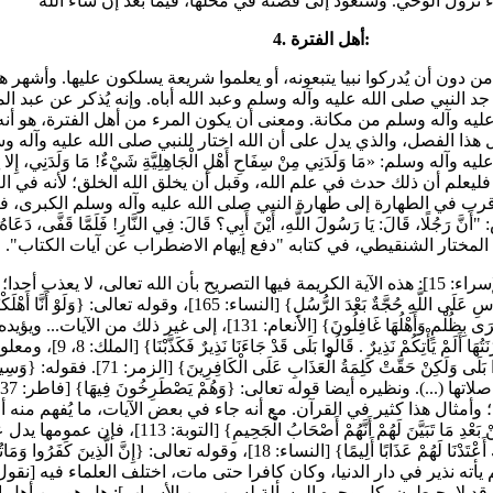
4. أهل الفترة:
د المطلب جد النبي صلى الله عليه وآله وسلم وعبد الله أباه. وإنه يُذكر عن
 عليه وآله وسلم من مكانة. ومعنى أن يكون المرء من أهل الفترة، هو أنه
هذا الفصل، والذي يدل على أن الله اختار للنبي صلى الله عليه وآله وس
مَا وَلَدَنِي مِنْ سِفَاحِ أَهْلِ الْجَاهِلِيَّةِ شَيْءٌ! مَا وَلَدَنِي، إِلا نِكَاح
فليعلم أن ذلك حدث في علم الله، وقبل أن يخلق الله الخلق؛ لأنه في الع
قرب في الطهارة إلى طهارة النبي صلى الله عليه وآله وسلم الكبرى، ف
: يَا رَسُولَ اللَّهِ، أَيْنَ أَبِي؟ قَالَ: فِي النَّارِ! فَلَمَّا قَفَّى، دَعَاهُ، فَ
والسلام. ونظيرها قوله تعالى: {رُسُلًا مُبَشِّرِينَ وَمُنْذِرِينَ لِئَلَّا يَكُونَ لِلنَّاسِ عَلَى 
رَسُولًا فَنَتَّبِعَ آيَاتِكَ} [طه: 134]، وقوله: {ذَلِكَ أَنْ لَمْ يَكُنْ رَبُّكَ مُهْلِكَ الْ
الرسل في دار الدنيا، في قوله تعالى:
{وَسِيقَ الَّذِينَ كَفَرُوا إِلَى جَهَنَّمَ زُمَرًا} [ال
م أيضا، لأن أول الكلام: {وَالَّذِينَ كَفَرُوا لَهُمْ نَارُ جَهَنَّمَ} [فاطر: 36]؛ وأمثال هذا كثير في القرآن. مع أنه جاء 
لِلنَّبِيِّ وَالَّذِينَ آمَنُوا أَنْ يَسْتَغْفِرُوا لِلْمُشْرِكِينَ وَلَو
وسلم؛ وكذلك عموم قوله تعالى: {وَلَا الَّذِينَ يَمُوتُونَ وَهُمْ كُفَّارٌ أُولَئِكَ أَعْتَدْنَا لَهُمْ عَذَابًا 
علم أولا أن من لم يأته نذير في دار الدنيا، وكان كافرا حتى مات، اختلف العلماء ف
د لا يحيطون بكل وجوه المسألة لسبب من الأسباب]: هل هو من أهل النار 