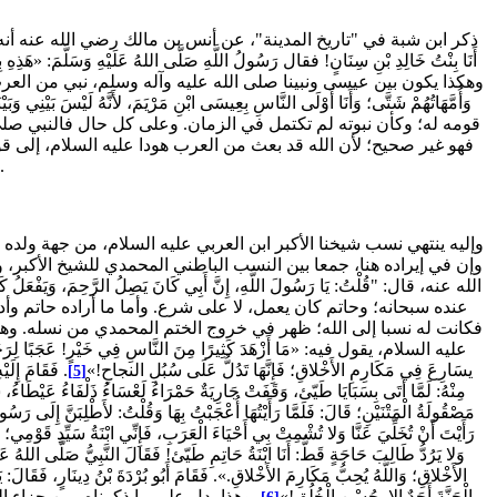
أَنَا بِنْتُ خَالِدِ بْنِ سِنَانٍ! فقال رَسُولُ اللَّهِ صَلَّى اللهُ عَلَيْهِ وَسَلَّمَ: «هَذِهِ بِنْتُ نَ
وهكذا يكون بين عيسى ونبينا صلى الله عليه وآله وسلم، نبي من العرب هو خ
وَأُمَّهَاتُهُمْ شَتَّى؛ وَأَنَا أَوْلَى النَّاسِ بِعِيسَى ابْنِ مَرْيَمَ، لأَنَّهُ لَيْسَ بَيْنِي وَبَيْنَ
قومه له؛ وكأن نبوته لم تكتمل في الزمان. وعلى كل حال فالنبي صلى ا
فهو غير صحيح؛ لأن الله قد بعث من العرب هودا عليه السلام، إلى 
محمدا صلى الله عليه وآله وسلم، إلى الناس 
وإن في إيراده هنا، جمعا بين النسب الباطني المحمدي للشيخ الأكبر
الله عنه، قال: "قُلْتُ: يَا رَسُولَ اللَّهِ، إِنَّ أَبِي كَانَ يَصِلُ الرَّحِمَ، وَيَفْعَلُ كَذَا وَ
عنده سبحانه؛ وحاتم كان يعمل، لا على شرع. وأما ما أراده حاتم وأدر
فكانت له نسبا إلى الله؛ ظهر في خروج الختم المحمدي من نسله. وهذا 
عليه السلام، يقول فيه: «مَا أَزْهَدَ كَثِيرًا مِنَ النَّاسِ فِي خَيْرٍ! عَجَبًا لِرَجُلٍ يَجِيئ
يسَارِعَ فِي مَكَارِمِ الأَخْلاقِ؛ فَإِنَّهَا تَدُلُّ عَلَى سُبُلِ النجاحِ!»
. فَقَامَ إِلَي
[5]
مِنْهُ: لَمَّا أَتَى بِسَبَايَا طَيّئ، وَقَفَتْ جَارِيَةٌ حَمْرَاءُ لَعْسَاءُ ذَلْفَاءُ عَيْطَاءُ، ش
مَصْقُولَةُ الْمَتْنَيْنِ؛ قَالَ: فَلَمَّا رَأَيْتُهَا أُعْجَبْتُ بِهَا وَقُلْتُ: لأَطْلِبَنَّ إِلَى رَس
رَأَيْتَ أَنْ تُخَلِّيَ عَنَّا وَلا تُشْمِتْ بِي أَحْيَاءَ الْعَرَبِ، فَإِنِّي ابْنَةُ سَيِّدِ قَوْم
وَلا يَرُدُّ طَالِبَ حَاجَةٍ قَطُّ: أَنَا ابْنَةُ حَاتِمِ طَيّئ! فَقَالَ النَّبِيُّ صَلَّى اللهُ عَلَي
الأَخْلاقِ؛ وَاللَّهُ يُحِبُّ مَكَارِمَ الأَخْلاقِ.». فَقَامَ أَبُو بُرْدَةَ بْنُ دِينَارٍ، فَقَالَ
الْجَنَّةَ أَحَدٌ إِلا بِحُسْنِ الْخُلُقِ!»
. وهذا يدل على ما ذكرناه، من جزاء ال