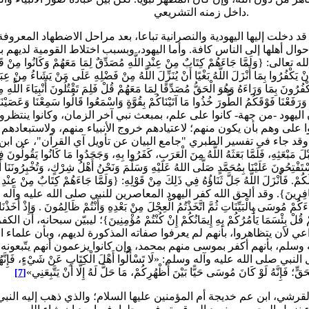
داخل زمنه التشريعي.
ال أهلها إلى الناس كافة. وأما اليهود، وبسبب اختلاط القومية لديهم با
َاءَهُمْ كِتَابٌ مِنْ عِنْدِ اللَّهِ مُصَدِّقٌ لِمَا مَعَهُمْ وَكَانُوا مِنْ قَبْلُ يَسْت
 أَنْ يَكْفُرُوا بِمَا أَنْزَلَ اللَّهُ بَغْيًا أَنْ يُنَزِّلَ اللَّهُ مِنْ فَضْلِهِ عَلَى مَنْ يَشَاءُ مِ
وَيَكْفُرُونَ بِمَا وَرَاءَهُ وَهُوَ الْحَقُّ مُصَدِّقًا لِمَا مَعَهُمْ قُلْ فَلِمَ تَقْتُلُونَ أَنْبِيَاءَ الل
قَكُمْ وَرَفَعْنَا فَوْقَكُمُ الطُّورَ خُذُوا مَا آتَيْنَاكُمْ بِقُوَّةٍ وَاسْمَعُوا قَالُوا سَمِعْنَا وَعَصَي
َانُكُمْ إِنْ كُنْتُمْ مُؤْمِنِينَ} [البقرة: 89 - 93]. وهذا يعني أن اليهود -من جهة- كانوا على علم، بمبعث نب
على وهم بأن يكون منهم؛ لاعتيادهم خروج الأنبياء منهم، ولاستبعادهم 
قد جاء في تفسير الطبري "جامع البيان عن تأويل آي القرآن"، عن ابن عباس 
مَبْعَثِهِ، فَلَمَّا بَعَثَهُ اللَّهُ مِنَ الْعَرَبِ، كَفَرُوا بِهِ، وَجَحَدُوا مَا كَانُوا يَقُولُونَ فِي
تَفْتِحُونَ عَلَيْنَا بِمُحَمَّدٍ صَلَّى اللهُ عَلَيْهِ وَسَلَّمَ وَنَحْنُ أَهْلُ شِرْكٍ، وَتُخْبِرُونَنَا أَ
َكُمْ. فَأَنْزَلَ اللَّهُ جَلَّ ثَنَاؤُهُ فِي ذَلِكَ مِنْ قَوْلِهِ: {وَلَمَّا جَاءَهُمْ كِتَابٌ مِنْ عِنْدِ
ةُ اللَّهِ عَلَى الْكَافِرِينَ}. وقد ألحق الله كفر اليهود المعاصرين للنبي صلى الله
َكُمْ مُوسَى بِالْبَيِّنَاتِ ثُمَّ اتَّخَذْتُمُ الْعِجْلَ مِنْ بَعْدِهِ وَأَنْتُمْ ظَالِمُونَ . وَإِذْ أَخَذْن
 بِكُفْرِهِمْ قُلْ بِئْسَمَا يَأْمُرُكُمْ بِهِ إِيمَانُكُمْ إِنْ كُنْتُمْ مُؤْمِنِينَ}؛ ليبيّ
عي لأن يتظاهروا، بأنهم لم يعرفوا صفاته المذكورة لديهم، وبأن علماء الت
 وسلم، بأنهم أكفر بموسى منهم بمحمد، وإن كانوا يزعمون أنهم يتّبعونه
يه وآله وسلم: «لَا تَسْأَلُوا أَهْلَ الْكِتَابِ عَنْ شَيْءٍ، فَإِنَّهُمْ لَنْ يَهْدُوك
ِحَقٍّ؛ فَإِنَّهُ لَوْ كَانَ مُوسَى حَيًّا بَيْنَ أَظْهُرِكُمْ، مَا حَلَّ لَهُ إِلَّا أَنْ يَتَّبِعَنِي»
[7]