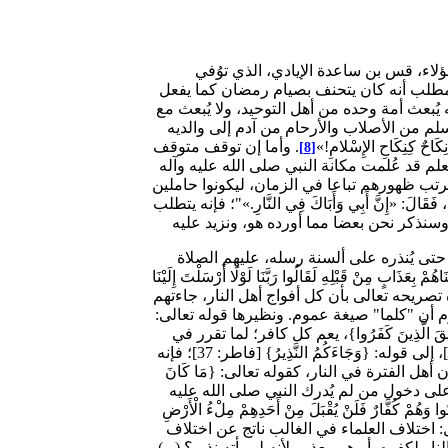
ومن العرب طائفة تسمى أهل الفترة، وهم من كانوا على الفطرة، من دون أن يُدركوا نبيا يتبعونه، أو يعلموا شريعة يسلكون عليها. وأشهر هؤلاء، قس بن ساعدة الإيادي، الذي توُفي
 عبد المطلب أنه كان يتحنف بصيام رمضان كما يفعل
 يُبعث أمة وحده من أهل التوحيد، ولا يُبعث مع
لم من الأصلاب والأرحام من آدم إلى والديه
ٌ كِنِكَاحِ الإِسْلامِ!»
. وأما إن توقف متوقف
[8]
لم قد عُلمت مكانة النبي صلى الله عليه وآله
رتب ظهورهم تباعا في الزمان، ليكونوا حاملين
قَالَ: «إِنَّ أَبِي وَأَبَاكَ فِي النَّارِ.»"؛ فإنه يتطلب
يقول رحمه الله: [[قوله تعالى: {وَمَا كُنَّا مُعَذِّبِينَ حَتَّى نَبْعَثَ رَسُولًا} [الإسراء: 15]: هذه الآية الكريمة فيها التصريح بأن الله تعالى، لا يعذب أحدا؛ حتى يُنذره على ألسنة رسله، عليهم الصلاة
اللَّهِ حُجَّةٌ بَعْدَ الرُّسُلِ} [النساء: 165]، وقوله تعالى: {وَلَوْ أَنَّا أَهْلَكْنَاهُمْ بِعَذَابٍ مِنْ قَبْلِهِ لَقَالُوا رَبَّنَا لَوْلَا أَرْسَلْتَ إِلَيْنَا
قُرَى بِظُلْمٍ وَأَهْلُهَا غَافِلُونَ} [الأنعام: 131]، إلى غير ذلك من الآيات... ويؤيده تصريحه تعالى بأن كل أفواج أهل النار، جاءتهم
 {كُلَّمَا أُلْقِيَ فِيهَا فَوْجٌ سَأَلَهُمْ خَزَنَتُهَا أَلَمْ يَأْتِكُمْ نَذِيرٌ . قَالُوا بَلَى قَدْ جَاءَنَا نَذِيرٌ فَكَذَّبْنَا} [الملك: 8، 9]، ومعلوم أن "كلما" صيغة عموم. ونظيرها قوله تعالى:
زمر: 71]، إلى قوله: {قَالُوا بَلَى وَلَكِنْ حَقَّتْ كَلِمَةُ الْعَذَابِ عَلَى الْكَافِرِينَ} [الزمر: 71]. فقوله: {وَسِيقَ الَّذِينَ كَفَرُوا}، يعم كل كافر؛ لما تقرر في
الأصول، من أن الموصولات من صيغ العموم؛ لعمومها كل ما تشمله صلاتها (...). ونظيره أيضا قوله تعالى: {وَهُمْ يَصْطَرِخُونَ فِيهَا} [فاطر: 37]، إلى قوله: {وَجَاءَكُمُ النَّذِيرُ} [فاطر: 37]؛ فإنه
في بعض الآيات، ما يُفهم منه أن أهل الفترة في النار، كقوله تعالى: {مَا كَانَ
ْ كَانُوا أُولِي قُرْبَى مِنْ بَعْدِ مَا تَبَيَّنَ لَهُمْ أَنَّهُمْ أَصْحَابُ الْجَحِيمِ} [التوبة: 113]، فإن عمومها يدل على دخول من لم يُدرك النبي صلى الله عليه
أَلِيمًا} [النساء: 18]، وقوله تعالى: {إِنَّ الَّذِينَ كَفَرُوا وَمَاتُوا وَهُمْ كُفَّارٌ فَلَنْ يُقْبَلَ مِنْ أَحَدِهِمْ مِلْءُ الْأَرْضِ
يه [نقول: اختلاف العلماء في الغالب ناتج عن اختلاف
لكفره، أو هو معذور لأنه لم يأته نذير؟ (...)