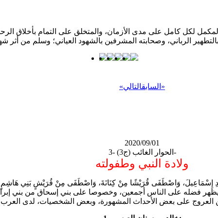
كمل لكل كامل على مدى الأزمان، والمتخلق على التمام بأخلاق الرحمن؛ 
»
السابق
التالي
«
2020/09/01
الحوار الغائب (ج3) -3-
ولادة النبي وطفولته
سْمَاعِيلَ، وَاصْطَفَى قُرَيْشًا مِنْ كِنَانَةَ، وَاصْطَفَى مِنْ قُرَيْشٍ بَنِي هَاشِمٍ،
ليظهر فضله على الناس أجمعين، وخصوصا على بني إسحاق من بني إبراهيم