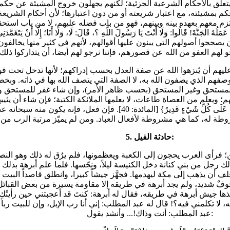
علق بالأحكام الشرعية الجزئية؛ لكنهم يجهلون خروج المشيئة عن حكم العل
م بمشيئته، مع اعتبار شريعته أو من دون اعتبارها؛ لأن أحكام الشريعة، 
 معهم بعهده بينه وبينهم، فهو من باب فضله عليهم، لا من باب استحقاق
 قَالُوا: وَلَا أَنْتَ يَا رَسُولَ اللَّهِ ؟، قَالَ: لَا، وَلَا أَنَا؛ إِلَّا أَنْ يَتَغَمَّدَنِي 
ن يصححوا أصولهم التي يبنون عليها أقوالهم، لأنهم في كثير منها يخال
يُنزهوا الله عن صفة العدل بحسب إدراكهم؛ لأنها تدخل تحت قوله تعالى: {سُبْ
هي، هو وصفهم الذي يصفون الله به، لا الصفة التي يتصف الله بها في ذاته. وبخص
المائدة: 40]. والمعنى أنه إن شاء عذب المستحق وغير المستحق (بحسب ظاهر الأمر)، وإن شاء غ
؛ ويعلم من العصاة طاعات، لا يعلمها الملائكة الكتبة؛ فإن شاء أن يثيبهم
يعذب وأن يغفر من دون سبب، لذلك يختم سبحانه الآية بقوله: {وَاللَّهُ عَلَى كُلِّ شَيْء
5. حادثة الفيل:
بذلك رجل من بني كنانة دخل الكنيسة ليلاً، ونجّسها. فلما علم أبرهة ب
أن يذهب إلى مكة ليهدمها. فجهَّز جيشاً كبيرا، وانطلق قاصداً البيت 
وفٌ شديد، ولم يجد أبرهة في طريقه إلا مقاومة يسيرة من بعض القبائل ا
خذها جيش أبرهة في طريقه، فقال له أبرهة: كنتَ قد أعجبتني حين رأيتُ
ه، لا تكلمني فيه؟! قال له عبد المطلب: إني أنا رب الإبل، وإن للبيت رباً
عبد المطلب: أنت وذاك!... وأنشد يقول: