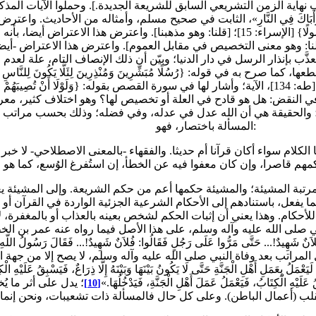
هاية الزمن التشريعي السابق للشريعة الجديدة.]. وحملوا الآيات المذك
أَبَاكَ فِي النَّارِ»، الثابت في صحيح مسلم، وأمثاله من الأحاديث. واع
أخبار آحاد؛ يُقدَّم عليها القاطع، كقوله: {وَمَا كُنَّا مُعَذِّبِينَ حَتَّى نَبْعَثَ رَسُولًا} [الإسراء: 15]
: وهو معنى التخصيص في مقابل العموم]. واعترض هذا الاعتراض -أيضا- 
ب بإنذار الرسل في دار الدنيا؛ وبيّن أن ذلك الإنصاف التام، علة لعدم ا
ر، يجري على الخلاف في النقض: هل هو قادح في العلة أو تخصيص لها؟ وهو اختلاف كث
 والحقيقة هي أن الله عدل في عدله، وفي فضله؛ وذلك بحسب مراتب العد
المسألة باختصار، فهو:
 الكلام سواء أكان قرآنا أم حديثا. والفقهاء -بالمعنى الاصطلاحي- لا خ
ة المشيئة؛ والمشيئة حكمها أعم من حكم الشريعة. وإلى المشيئة يعود قول الله
علموا- يسألون الله عما يفعل، باستنادهم إلى الأحكام الشرعية الجزئية الواردة في 
للأحكام. وهذا يعني أن إثبات الحكم لشخص بعينه بالعذاب أو بالمغفرة، ل
ى الله عليه وآله وسلم، على هذا الأصل فيما رواه عنه عمر بن الخطاب رضي ا
َنٌ شَهِيدٌ!... حَتَّى مَرُّوا عَلَى رَجُلٍ فَقَالُوا: فُلاَنٌ شَهِيدٌ!... فَقَالَ رَسُولُ اللّ
 المراتب بعد وفاة النبي صلى الله عليه وآله وسلم، لا يصح إلا من جهة 
الْجَنَّةِ حَتَّى لَا يَكُونُ بَيْنَهَا وَبَيْنَهُ إِلَّا ذِرَاعٌ، فَيَسْبِقُ عَلَيْهِ الْكِتَابُ، ف
ِقُ عَلَيْهِ الْكِتَابُ، فَيَعْمَلُ عَمَلَ أَهْلِ الْجَنَّةِ، فَيَدْخُلُهَا.»
؛ يدل على أثر ما يُخ
[10]