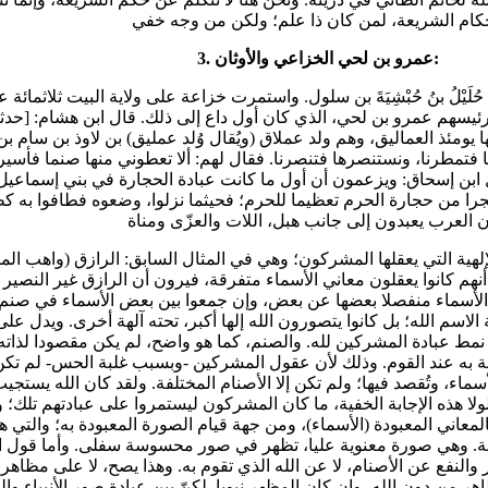
3. عمرو بن لحي الخزاعي والأوثان:
ئيسهم عمرو بن لحي، الذي كان أول داع إلى ذلك. قال ابن هشام: [حدثن
ومئذ العماليق، وهم ولد عملاق (ويُقال وُلد عمليق) بن لاوذ بن سام بن 
ها فتمطرنا، ونستنصرها فتنصرنا. فقال لهم: ألا تعطوني منها صنما فأس
قال ابن إسحاق: ويزعمون أن أول ما كانت عبادة الحجارة في بني إسماعي
 من حجارة الحرم تعظيما للحرم؛ فحيثما نزلوا، وضعوه فطافوا به كطواف
ما أنهم كانوا يعقلون معاني الأسماء متفرقة، فيرون أن الرازق غير النص
سماء منفصلا بعضها عن بعض، وإن جمعوا بين بعض الأسماء في صنم واحد. وأما
3]، فلا يعني أنهم كانوا يعقلون جمعية الاسم الله؛ بل كانوا يتصورون الله إلها أكبر، تحته آلهة أخرى
لط كثير من الفقهاء، في فهم نمط عبادة المشركين لله. والصنم، كما هو واضح، لم يكن مق
وصة به عند القوم. وذلك لأن عقول المشركين -وبسبب غلبة الحس- لم تك
الأسماء، وتُقصد فيها؛ ولم تكن إلا الأصنام المختلفة. ولقد كان الله يس
ولا هذه الإجابة الخفية، ما كان المشركون ليستمروا على عبادتهم تلك؛ وه
لمعاني المعبودة (الأسماء)، ومن جهة قيام الصورة المعبودة به؛ والتي 
هي صورة معنوية عليا، تظهر في صور محسوسة سفلى. وأما قول الله تعالى عن 
ونَ لِأَنْفُسِهِمْ نَفْعًا وَلَا ضَرًّا} [الرعد: 16]؛ فينفي به الضر والنفع عن الأصنام، لا عن الله الذي تقوم
من دون الله، وإن كان المظهر نبويا. لكنّ بين عبادة صور الأنبياء وال