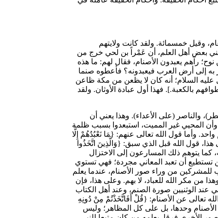
لقد وليت خزاعة أمر البيت، يتوارثون ذلك بينهم؛ حتى كان آخرهم حُلَيْلُ بنُ حُبْشِيَةَ بن سلول. واستمرت خزاعة على ولاية البيت ثلاثمائة عام، وقيل خمسمائة. ولقد كانت ولايتهم
ي بعض أهل العلم، أن عَمْراً بن لحي خرج من
نوح؛ رآهم يعبدون الأصنام، فقال لهم: ما هذه
ير به إلى أرض العرب فيعبدونه؟ فأعطوه صنما
ل عليه السلام؛ أنه كان لا يظعن من مكة ظاعن
هم بالكعبة.]. فهذا أول عبادة الأوثان. ولقد
وأما عبادة الأصنام من جهة الحقيقة، فهي من تقييد معاني الأسماء الإلهية التي يعقلها المشركون؛ وهي في المثال السابق: الرازق (واهب المطر)، والناصر (على الأعداء). وهذا يعني أن
ير وأن المحيي غير المميت، استبعدوا بسبب ظلمة
 قول الله تعالى عنهم: {مَا نَعْبُدُهُمْ إِلَّا
. ويدل على هذا، قول الله قبل الذي سبق: {وَالَّذِينَ اتَّخَذُوا
صودا لذاته، كما يتوهم ذلك المسارعون إلى الاختزال
ن تستطيع أن تعبد المعاني مجردة؛ فهي تستوي
تجيب للمشركين من وراء صور الأصنام، عندما يعلم
ذا من مكر الله للعباد، لا بهم. وعلى هذا، فإن
هي عند الوثنيين صورة الصنم، وعند أهل الكتاب
الأصنام: {قُلْ أَفَاتَّخَذْتُمْ مِنْ دُونِهِ
 به. وهذا يصح، لا على مظاهر الأصنام وحدها، بل على كل المظاهر؛ وليس
صور الأخرى فرقا، يعلمه من كان متبعا للنبي