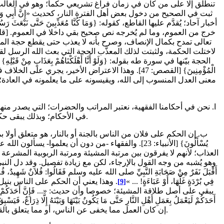
تنطلق إلا على من كان في زمان فراغ تشريعي حكما؛ وهو في الغالب ن
ثبت في الصحيح من دخول بعض أهل الفترة النار، كحديث «إِنَّ أَبِي وَ
خرج من العموم، وما لم يُخرجه نص صحيح بقي داخلا في العموم. [قلنا
تعالى تمدح بكمال الإنصاف، وصرح بأنه لا يعذب حتى يقطع حجة المعذَّ
الْمُؤْمِنِينَ} [القصص: 47]. وهذا الاعتراض الأخي
معنى العدل المنسوب إلى الله، ويقيسونه على ما يعلمونه في العادة؛
ا. نحن في أحكامنا الفقهية، نعتبر المراتب والحضرات؛ التي يصدر منها
في الأحكام؛ وبذلك يبقى حكمهم قاصرا، وإن كان معفوا فيه عن الخطأ، إن استُفرغ الوُسع، كما هو معلوم.
ب. إن الحكم على فلان من الناس بالجنة أو بالنار، هو متعلق أولا بمرتب
يُسْأَلُونَ} [الأنبياء: 23]. والفقهاء -من دون أن ي
العذاب؛ لأنهم لا يفرقون بين مرتبة المشيئة ومرتبة الربوبية المشرعة 
وهو يُشبه من وجه القول بالإرجاء، لكن مع زيادة تفصيل. وقد دل النبي صل
أَقْبَلَ نَفَرٌ مِنْ صَحَابَةِ النَّبِيِّ صلى الله عليه وسلم فَقَالُوا: فُلاَنٌ شَهِيدٌ، فُلا
فِي بُرْدَةٍ غَلَّهَا، أَوْ عَبَاءَةٍ! ... »
. وهذا يعني أن الحكم على الناس بنيل
[9]
يبقى على أصل طلاقة المشيئة؛ خصوصا وأن حديث: «... فَإِنَّ أَحَدَكُمْ لَيَعْمَلُ بِعَمَلِ أَهْلِ 
أَحَدَكُمْ لَيَعْمَلُ بِعَمَلِ أَهْلِ النَّارِ حَتَّى مَا يَكُونُ بَيْنَهَا وَبَيْنَهُ إِلَّا ذِرَاعٌ، فَيَسْب
إن كان العمل مما يخفى عن الناس، أو مما يتعلق بالقلب (أعمال الباطن). وعلى كل حال فالمسألة ذات تشعيبات، ونحن إنما أردنا الدلالة على أصلها فحسب.