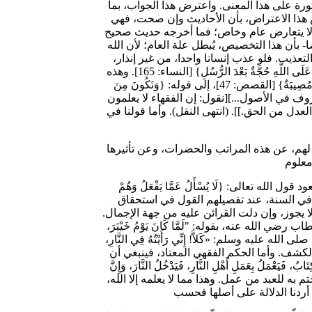
ورة على هذا المعنى. واعترض هذا الجواب، بما
ترض هذا الاعتراض، بأن الأحاديث وإن صحت، فهي
؛ [قلنا: وهو مذهبنا]. واعترض هذا الاعتراض أيضا، بأنه لا يتعارض عام وخاص؛ فما أخرجه حديث صحيح
بأن هذا التخصيص، يُبطل علة العام؛ لأن الله
لتعذيب. فلو عذب إنسانا واحدا، من غير إنذار،
لاختلت الحكمة، ولثبتت لذلك المعذَّب الحجة التي بعث الله الرسل لقطعها، كما صرح به في قوله: {رُسُلًا مُبَشِّرِينَ وَمُنْذِرِينَ لِئَلَّا يَكُونَ لِلنَّاسِ عَلَى اللَّهِ حُجَّةٌ بَعْدَ الرُّسُلِ} [النساء: 165]. وهذه
الحجة بيّنها في سورة طه بقوله: {وَلَوْ أَنَّا أَهْلَكْنَاهُمْ بِعَذَابٍ مِنْ قَبْلِهِ} [طه: 134]، الآية؛ وأشار لها في سورة القصص بقوله: {وَلَوْلَا أَنْ تُصِيبَهُمْ مُصِيبَةٌ} [القصص: 47]، إلى قوله: {وَنَكُونَ مِنَ
ير، معروف في الأصول...][نقول: إن الفقهاء لا يعلمون
ل من الحق.]]. (انتهى النقل). وأما قولنا في
بر لهم، عن هذه المراتب والحضرات، وعن تأثيرها
 تعالى: {لَا يُسْأَلُ عَمَّا يَفْعَلُ وَهُمْ
القرآن أو في السنة، عند تفصيلهم القول في استحقاق
ا يجوز، وإن دلت القرائن عليه من جهة الإجمال.
لله عنه، بقوله: "لَمَّا كَانَ يَوْمُ خَيْبَرَ،
هِ صلى الله عليه وسلم: «كَلاَّ! إِنِّي رَأَيْتُهُ فِي النَّارِ،
الكشف. وأما الحكم الفقهي المعتاد، فينبغي أن
َيَعْمَلُ بِعَمَلِ أَهْلِ النَّارِ، فَيَدْخُلُ النَّارَ، وَإِنَّ
تم به للعبد من عمل. وهذا مما لا يعلمه إلا الله،