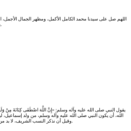
اللهم صل على سيدنا محمد الكامل الأكمل، ومظهر الجمال الأجمل، الم
بالتطهير الرباني، وصحابته المشرفين بالشهود العياني؛ وسلم من أثر شهود نفوسنا صلاتنا عليه تسليما. والحمد لله المنعم المفضل حمدا عميما.
يقول النبي صلى الله عليه وآله وسلم: «إِنَّ اللَّهَ اصْطَفَى كِنَانَةَ مِنْ وَلَدِ إِ
الله، أن يكون النبي صلى الله عليه وآله وسلم، من ولد إسماعيل، 
وقبل أن نذكر النسب الشريف، لا بد من العروج على بعض الأحداث المشهورة، وبعض الشخصيات، لدى العرب في زمن الجاهلية.