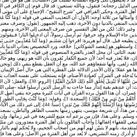
 الدليل رجحانه؛ فنقول، وبالله نستعين: قد قال قوم: إن الكافر في ال
ل الفترة. وحكى القرافي في "شرح التنقيح"، الإجماع على أن موتى أهل
 وأمثالها من ثلاثة أوجه: الأول: أن التعذيب المنفي في قوله {وَمَا كُنَّا مُعَ
ب المنفي بالدنيا دون الآخرة، ذهب إليه الجمهور. [نقول: وصرف معنى ا
 وغير ذلك؛ لكن من أهل التفسير مَن صرف المعنى إلى الآخرة، ومنهم ا
لذين جاء الإسلام وقد خرفوا، ثم أرسل رسولاً، أن ادخـلوا النار! فـيقولون
طيعه قبل. قال أبو هريرة: اقرءوا إن شئتـم {وَما كُنا مُعَذّبِـينَ حتـى ن
ه]. واستظهر هو [يقصد الشوكاني] خلافه، ورد التخصيص بعذاب الدنيا بأن
 الثاني: أن محل العذر بالفترة المنصوص في قوله {وَمَا كُنَّا مُعَذِّبِينَ
 فلا يُعذر فيه أحد؛ لأن جميع الكفار يُقرون بأن الله هو ربهم، وهو خال
لله زلفى، وأنها شفعاؤهم عند الله، مع أن العقل يقطع بنفي ذلك [ونحن
اها هو عقلا؛ وكان الأجدر الدلالة على الفطرة التي هي حال أصل الإيما
 يُدخله في الشرك، كعبادة الأصنام، فإنه يستجلب على نفسه العذاب بتع
يقول الله عنها: {فَأَقِمْ وَجْهَكَ لِلدِّينِ حَنِيفًا فِطْرَ
 أن عندهم بقية إنذار مما جاءت به الرسل الذين أُرسلوا قبله -صلى الل
أن هذا القول يرده القرآن في آيات كثيرة مصرحة بنفي أصل النذير عنهم، كقوله
[يس: 6]، وقوله: {أَمْ يَقُولُونَ افْتَرَاهُ بَلْ هُوَ الْحَقُّ مِنْ رَبِّكَ لِتُنْذِرَ قَوْمًا مَا أَتَاهُمْ مِنْ
مِنْ نَذِيرٍ مِنْ قَبْلِكَ} [القصص: 46]، وقوله: {وَمَا آتَيْنَاهُمْ مِنْ كُ
من هذا، أن شريعة موسى، ينتهي زمنها بحسب الظاهر والباطن، بمبعث
م. وعلى هذا، فإن من يزعم أنه متبع للشريعة في غير زمانها، وإن كان ع
َّنَ لَهُمْ أَنَّهُمْ أَصْحَابُ الْجَحِيمِ} [التوبة: 113]، من الآيات المتقدمة، بأنهم لا يتبيّن لهم أنهم من أصحاب ا
أو أدرك زمنه التشريعي، لا يُعد من أهل الفترة من الأصل؛ وعلى هذا فإ