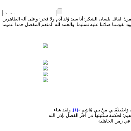
القائل بلسان الشكر: أنا سيد وُلد آدم ولا فخر؛ وعلى آله الطاهرين
 وَاصْطَفَانِي مِنْ بَنِي هَاشِمٍ.»
. ولقد شاء
[1]
؛ لحكمة سنُثبتها في آخر الفصل بإذن الله.