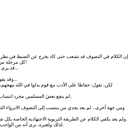
إن الكلام في التصوف قد تشعب حتى كاد يخرج عن الضبط في نظر ا
كل مرحلة من مراحل عمر الأمة الإسلامية. لكننا نرى أنه حان الوقت، وبعد أن أصاب الأمة ما أصاب، أن نقول: إن التصوف إسلام. ونعني أنه تحقيق للإسلام!
قد يرى البعض أن هذا تعسف باعتبار أن الكلمة مبهمة وغير ذات أصل شرعي؛ أو هي دخيلة إن اعتبرنا نسبتها إلى الأديان الكـتابية والوثنية على السواء...
وقد يقول قائل: كان في إمكانكم تجاوز لفظ " التصوف " تسهيلا للتواصل والتلاقي، إن كان المراد مجرد عرض للإسلام أو إعادة تناول لمختلف جوانبه...
لكن، نقول: حفاظا على الأدب مع قوم بذلوا في الله مهجهم، 
لم ينفع بعضَ المسلمين مجرد انتساب للإسلام واعتبار لظاهره على حساب الباطن. ولم يجد إنكار بعض الفقهاء له وقد كذبتهم الأيام. وهاهي الأمة تكاد تنسلخ عن الدين في عمومها..
ومن جهة أخرى ، لم يعد يجدي من ينتسب إلى التصوف الانزواء الذ
ولم يعد يكفي الكلام عن الطريقة التربوية الاجتهادية الخاصة بكل شيخ، إلا مع التنبيه إلى الطريق المحمدي الجامع الشامل، حتى تسقط الحواجز الوهمية التي صارت حجبا في زماننا، تمنع من إدراك صحيح للدين.
لذلك ولغيره، نرى أنه من الواجب في زمن العولمة المبشرة بجمع شمل الأمة الكلام عن التصوف بالمعنى المرادف لتحقيق الإسلام، بشموليته واستيعابه كل مذاهب المسلمين.