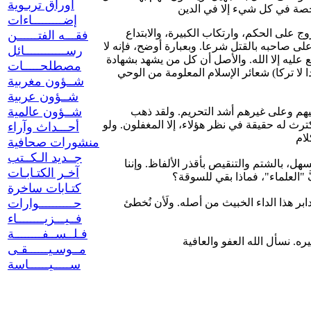
أوراق تربـوية
إضـــــــــاءات
لا بد لمريد التكفير أن يبحث عن ذريعة شرعية إليه، حتى لا يكون التكفير سافرا مفضوحا؛ لذلك لجأ بعض الأولين إلى مسائل مخصوصة كالخروج على الحكم، وارتكاب الكبيرة، والابتداع
فقـــه الفتــــــن
على صاحبه بالقتل شرعا. وبعبارة أوضح، فإنه لا
رســــــــــــائل
 عليه إلا الله. والأصل أن كل من يشهد بشهادة
مصطلحـــــات
دا لا تركا) شعائر الإسلام المعلومة من الوحي
شــؤون مغربية
شــؤون عربية
شــؤون عالمية
ولو أمعنا النظر إلى المكفرين من كل زمان، لوجدناهم أضعف الناس حجة؛ وهم يلجأون إلى التكفير استعاضة عن ضعفهم، بسلاح محرم عليهم وعلى غيرهم أشد التحريم. ولقد ذهب
ث له حقيقة في نظر هؤلاء، إلا المغفلون. ولو
أحـــداث وآراء
منشورات صحافية
جــديد الـكــتب
إن المكفّر لغيره، لا يمكن إلا أن يكون جبانا؛ وإلا لبارز خصومه بالأساليب المعهودة في مجالاتهم. ولقد زاد أقوام في زماننا على التكفير المستسهل، بالشتم والتنقيص بأقذر الألفاظ. وإننا
آخـر الكتـابـات
كتـابات ساخرة
إن جميع المسلمين مطالبون اليوم برفض التكفير جملة وتفصيلا، وبعدم اعتباره واعتبار القائل به، من جميع المذاهب والتوجهات؛ حتى نقطع دابر هذا الداء الخبيث من أصله. ولَأن نُخطئ
حــــــــــوارات
فــيـــزيــــــــاء
فـلــســفــــــــة
مــوسـيــــــقـى
ســـــيــــــاسة