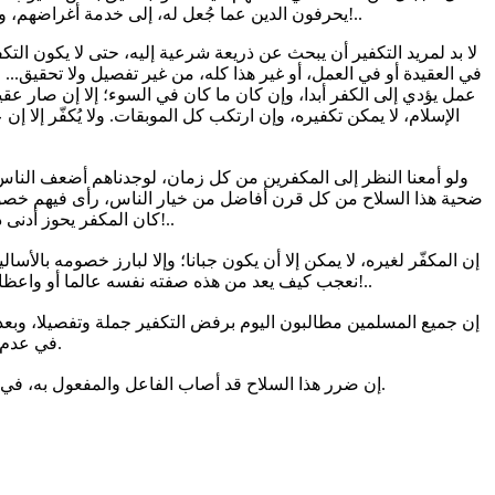
يحرفون الدين عما جُعل له، إلى خدمة أغراضهم، وكأنها "خصخصة" للدين، بتعبير أهل الاقتصاد في زماننا. وقد تجوز الخصخصة في كل شيء إلا في الدين!..
في العقيدة أو في العمل، أو غير هذا كله، من غير تفصيل ولا تحقيق...
عمل يؤدي إلى الكفر أبدا، وإن كان ما كان في السوء؛ إلا إن صار عقي
الإسلام، لا يمكن تكفيره، وإن ارتكب كل الموبقات. ولا يُكفّر إلا إن 
ضحية هذا السلاح من كل قرن أفاضل من خيار الناس، رأى فيهم خصومهم
كان المكفر يحوز أدنى درجات التدين، لمنعه خوفه من الله أن يُكفر!.. وهذا مما لا يحتاج إطالة كلام!..
نعجب كيف يعد من هذه صفته نفسه عالما أو واعظا، وهو يعاكس صفات الإيمان الواجب توافرها لدى عموم الناس. إذا أسَفَّ "العلماء"، فماذا بقي للسوقة؟!..
في عدم تكفير ألف كافر، خير من أن نخطئ في تكفير مسلم واحد.
إن ضرر هذا السلاح قد أصاب الفاعل والمفعول به، في الدنيا وفي الآخرة؛ ومن لم يكن له خير من نفسه، فلا يُرجى منه خير لغيره. نسأل الله العفو والعافية.