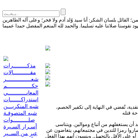
القائل بلسان الشكر: أنا سيد وُلد آدم ولا فخر؛ وعلى آله الطاهرين
مذكـــــــــرات
مقـــــــــــالات
شعــــــــــــــــر
حكــــــــــــــــم
المعانــــــــــــي
استدراكـــــــات
شبه المنكريـــن
منذ القرون الأولى لجأت فئات من المجتمع المسلم إلى الانتصار لآرائها بركوب أسلوب تحويل الخصومة السياسية أو المذهبية، إلى خصومة عقدية، تُفضي في النهاية إلى تكفير الخصم،
شبه المتصوفـة
صلــــــــــوات
إن المتساهل في تكفير غيره، يريد أن يظهر بمظهر من يغار على الدين، ويظن أن حِدّته على منافسه تعكس درجة غيرته، خصوصا عند من يريد أن يستغفلهم من أتباع وموالين. ويتناسى
أسـرار السـيرة
 صاروا رمزا للتدين في مجتمعاتهم، يتغاضون عن
عبر من الســير
و على الأقل بالتجهيل. وينسون أنهم بهذا الفعل