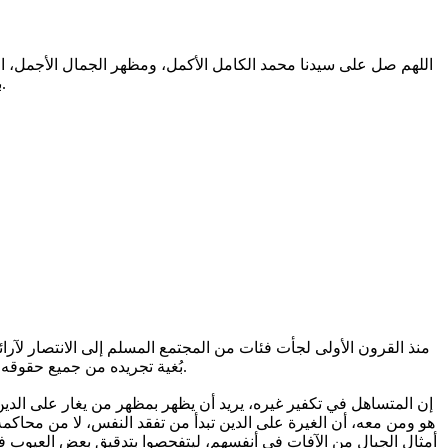
اللهم صل على سيدنا محمد الكامل الأكمل، ومظهر الجمال الأجمل، الم
بالتطهير الرباني، وصحابته المشرفين بالشهود العياني؛ وسلم من أثر شهود نفوسنا صلاتنا عليه تسليما. والحمد لله المنعم المفضل حمدا عميما.
بُغية تجريده من جميع حقوقه، وإضعافه إلى الحد الذي قد يبلغ الإلغاء حكما (معنويا)، أو فعلا عند استباحة قتله.
هو ومن معه، أن الغيرة على الدين تبدأ من تفقد النفس، لا من محاكمة
أمثال الجبال من الآفات في أنفسهم، ليتفحصوا بتدقيق بعض العيوب في خ