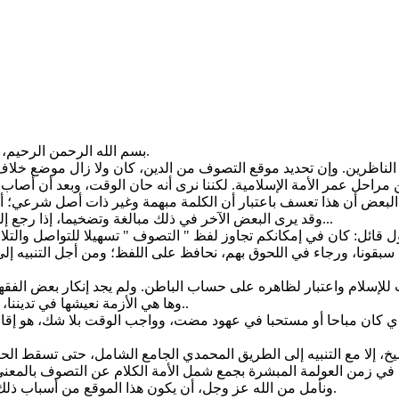
بسم الله الرحمن الرحيم، وصلى الله على سيدنا محمد وعلى آله وصحبه وكل عبد من الصالحين.
لناظرين. وإن تحديد موقع التصوف من الدين، كان ولا زال موضع خل
وقد يرى البعض الآخر في ذلك مبالغة وتضخيما، إذا رجع إلى مدلول الكلمة وإلى تجليات التصوف المنصبغة بصبغة كل زمن زمن...
سبقونا، ورجاء في اللحوق بهم، نحافظ على اللفظ؛ ومن أجل التنبيه إلى
وها هي الأزمة نعيشها في تديننا، لا يتمكن أحد من إنكارها.. وها هي تداعيات الأزمة تكتنفنا من كل جانب..
ي كان مباحا أو مستحبا في عهود مضت، وواجب الوقت بلا شك، هو إقامة
ونأمل من الله عز وجل، أن يكون هذا الموقع من أسباب ذلك، راجين منه سبحانه وتعالى السداد والقبول، فإنه أهل كل جود وفضل.